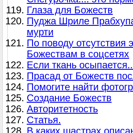
Глаза для Божеств
Пуджа Шриле Прабхупа
мурти
По поводу отсутствия 
Божествам в соцсетях
Если ткань осыпается..
Прасад от Божеств пос
Помогите найти фотог
Создание Божеств
Авторитетность
Статья.
В каких шастрах опис