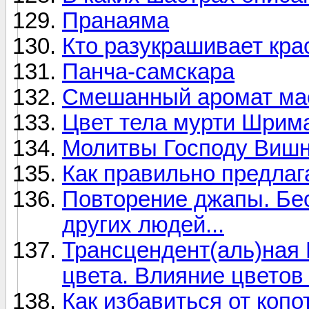
Пранаяма
Кто разукрашивает кра
Панча-самскара
Смешанный аромат ма
Цвет тела мурти Шрим
Молитвы Господу Виш
Как правильно предлаг
Повторение джапы. Бес
других людей...
Трансцендент(аль)ная 
цвета. Влияние цветов 
Как избавиться от копо