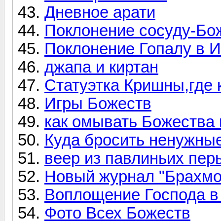
Дневное арати
Поклонение сосуду-Бо
Поклонение Гопалу в
джапа и киртан
Статуэтка Кришны,где 
Игры Божеств
как омывать Божества
Куда бросить ненужны
веер из павлиньих пер
Новый журнал "Брахмо
Воплощение Господа в
Фото Всех Божеств