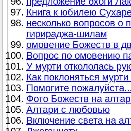
предложение бхоги Ла
Книга к юбилею Сухар
несколько вопросов о 
гирираджа-шилам
омовение Божеств в д
Вопрос по омовению п
У мурти откололась ру
Как поклоняться мурт
Помогите пожалуйста..
Фото Божеств на алта
Алтари с любовью
Включение света на ал