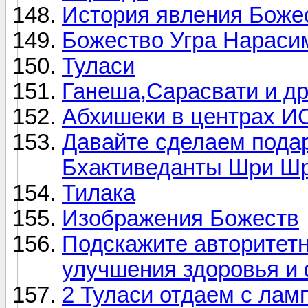
История явления Боже
Божество Угра Нарасим
Туласи
Ганеша,Сарасвати и др
Абхишеки в центрах 
Давайте сделаем пода
Бхактиведанты Шри Шр
Тилака
Изображения Божеств
Подскажите авторитет
улучшения здоровья и
2 Туласи отдаем с лам