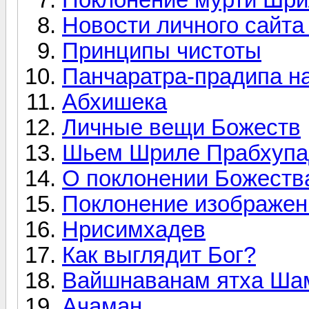
Новости личного сайт
Принципы чистоты
Панчаратра-прадипа на
Абхишека
Личные вещи Божеств
Шьем Шриле Прабхупа
О поклонении Божеств
Поклонение изображе
Нрисимхадев
Как выглядит Бог?
Вайшнаванам ятха Ша
Ачаман