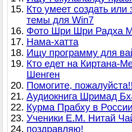
Кто умеет создать или 
темы для Win7
Фото Шри Шри Радха 
Нама-хатта
Ищу программу для ва
Кто едет на Киртана-Ме
Шенген
Помогите, пожалуйста!!
Аудиокнига Шримад Бх
Курма Прабху в Росси
Ученики Е.М. Нитай Чай
поздравляю!