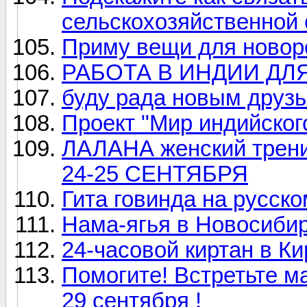
сельскохозяйственной
Приму вещи для новоро
РАБОТА В ИНДИИ ДЛ
буду рада новым друз
Проект "Мир индийског
ЛАЛАНА женский тре
24-25 СЕНТЯБРЯ
Гита говинда на русско
Нама-ягья в Новосибир
24-часовой киртан в Ки
Помогите! Встретьте м
29 сентября !