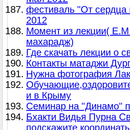
фестиваль "От сердца к
2012
Момент из лекции( E.М
махарадж)
Где скачать лекции о 
Контакты матаджи Дург
Нужна фотография Ла
Обучающие,оздоровите
и в Крыму
Семинар на "Динамо" п
Бхакти Видья Пурна Св
подскажите координат