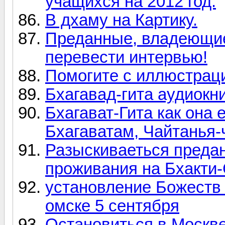
учащихся на 2012 год.
В дхаму на Картику.
Преданные, владеющие
перевести интервью!
Помогите с иллюстрац
Бхагавад-гита аудиокни
Бхагават-Гита как она
Бхагаватам, Чайтанья-
Разыскиваеться преда
проживания на Бхакти-
установление Божес
омске 5 сентября
Остановиться в Москв