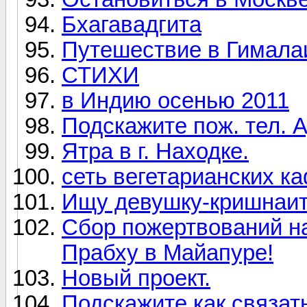
Бхагавадгита
Путешествие в Гимала
СТИХИ
в Индию осенью 2011
Подскажите пож. тел. 
Ятра в г. Находке.
сеть вегетарианских ка
Ищу девушку-кришнаит
Сбор пожертвований н
Прабху в Майапуре!
Новый проект.
Подскажите как связат