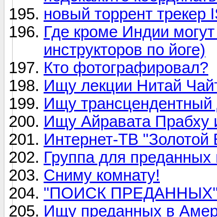
новый торрент трекер 
Где кроме Индии могут 
инструкторов по йоге)
Кто фотографировал?
Ищу лекции Нитай Чай
Ищу трансцендентный д
Ищу Айравата Прабху и
Интернет-ТВ "Золотой 
Группа для преданных в
Сниму комнату!
"ПОИСК ПРЕДАННЫХ
Ищу преданных в Амери