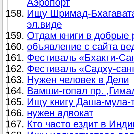
Аэропорт
Ищу Шримад-Бхагаватам
эл.виде
Отдам книги в добрые 
объявление с сайта в
Фестиваль «Бхакти-Са
Фестиваль «Садху-санг
Нужен человек в Дели
Вамши-гопал пр. ,Гимал
Ищу книгу Даша-мула-
нужен адвокат
Кто часто ездит в Инд