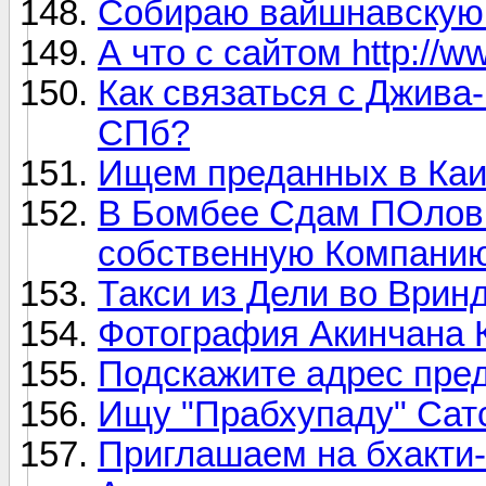
Собираю вайшнавскую 
А что с сайтом http://ww
Как связаться с Джива
СПб?
Ищем преданных в Каи
В Бомбее Сдам ПОлов
собственную Компани
Такси из Дели во Врин
Фотография Акинчана 
Подскажите адрес пред
Ищу "Прабхупаду" Сат
Приглашаем на бхакти-