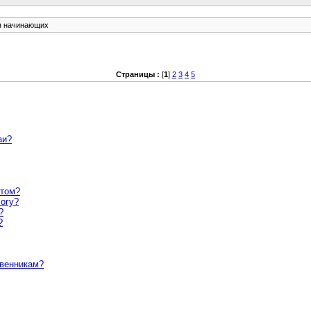
я начинающих
Страницы :
[
1
]
2
3
4
5
аи?
етом?
Богу?
?
?
венникам?