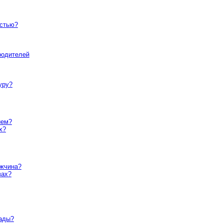
остью?
родителей
уру?
ием?
х?
ужчина?
вах?
пады?