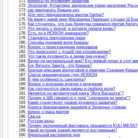
вопросы по духовному развитию
Этнология, Атлантида, ведические корни населения Росс
как предлагать Кришне еду
Для чего предназначена мантра Гаятри?
На берегу какой реки Махараджа Парикшит слушал Ш.Бх
Как случилось, что сын Арджуны сражался против Ардж
Что делать с бхогой, в которую попала кровь?
Есть ли в ИСККОН демократия?
Стандарты предложения пищи
Способы познания воли Кришны
Вопрос о происхождении динозавров
Что происходит с душой при клонировании?
Что такое духовность и зачем она нужна?
Вечен ли материальный мир? Кто первый попал в этот ми
Бог Ветхого Завета - это Кришна?
Краткое описание философии и практики Сознания Криш
Список инициирующих гуру ИСККОН
В чём особенность санскрита?
Вопрос о влечении мужчин к мужчинам
Как соотносятся закон кармы и свобода воли?
Является ли авторитетной книга "Йога Васиштха"?
Почему в ШБ говорится о теле "сделанное из земли"?
Какие существуют уровни духовного развития?
Адреса брахмачарини ашрамов в Западных странах
вопрос о маха мантре
Сва-ха
Русские веды
Почему молодежный фестиваль называется KULI МЕЛА?
Какой источник знания является достоверным?
Идеальный распорядок дня