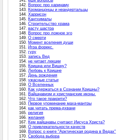
еще вопросы
Вопрос про харинаму
Кроманцонцы и неандертальцы
Харрисон
Кантхималы
Строительство храма
васту шастра
Вопрос про ложное эго
О смерти
Момент вселения души
Игра форекс.
гуру
запись Вед
не читает лекции
Кришна или Вишну?
Любовь к Кришне
День рождения
ужасные статьи
О Вселенных
Как удержаться в Сознании Кришны?
Вайшнавизм и христианские иконы.
Что такое пракрити?
Первое упоминание маха-мантры
как читать према-дхвани
религия
желания
Кем вайшнавы считают Иисуса Христа?
О привлекательности качеств
Вопрос о книге "Арктическая родина в Ведах"
Свобода выбора