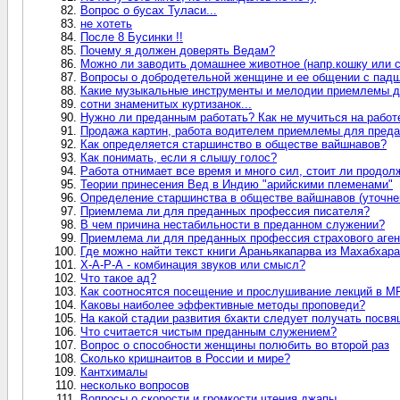
Вопрос о бусах Туласи...
не хотеть
После 8 Бусинки !!
Почему я должен доверять Ведам?
Можно ли заводить домашнее животное (напр.кошку или с
Вопросы о добродетельной женщине и ее общении с пад
Какие музыкальные инструменты и мелодии приемлемы д
сотни знаменитых куртизанок...
Нужно ли преданным работать? Как не мучиться на работ
Продажа картин, работа водителем приемлемы для пред
Как определяется старшинство в обществе вайшнавов?
Как понимать, если я слышу голос?
Работа отнимает все время и много сил, стоит ли продол
Теории принесения Вед в Индию "арийскими племенами"
Определение старшинства в обществе вайшнавов (уточне
Приемлема ли для преданных профессия писателя?
В чем причина нестабильности в преданном служении?
Приемлема ли для преданных профессия страхового аген
Где можно найти текст книги Араньякапарва из Махабхар
Х-А-Р-А - комбинация звуков или смысл?
Что такое ад?
Как соотносятся посещение и прослушивание лекций в М
Каковы наиболее эффективные методы проповеди?
На какой стадии развития бхакти следует получать посв
Что считается чистым преданным служением?
Вопрос о способности женщины полюбить во второй раз
Сколько кришнаитов в России и мире?
Кантхималы
несколько вопросов
Вопросы о скорости и громкости чтения джапы