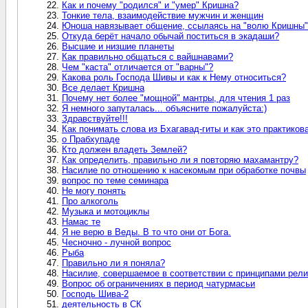
Как и почему "родился" и "умер" Кришна?
Тонкие тела, взаимодействие мужчин и женщин
Юноша навязывает общение, ссылаясь на "волю Кришны"
Откуда берёт начало обычай поститься в экадаши?
Высшие и низшие планеты
Как правильно общаться с вайшнавами?
Чем "каста" отличается от "варны"?
Какова роль Господа Шивы и как к Нему относиться?
Все делает Кришна
Почему нет более "мощной" мантры, для чтения 1 раз
Я немного запуталась... объясните пожалуйста:)
Здравствуйте!!!
Как понимать слова из Бхагавад-гиты и как это практиков
о Прабхупаде
Кто должен владеть Землей?
Как определить, правильно ли я повторяю махамантру?
Насилие по отношению к насекомым при обработке почвы
вопрос по теме семинара
Не могу понять
Про алкоголь
Музыка и мотоциклы
Намас те
Я не верю в Веды. В то что они от Бога.
Чесночно - лучной вопрос
Рыба
Правильно ли я поняла?
Насилие, совершаемое в соответствии с принципами рели
Вопрос об ограничениях в период чатурмасьи
Господь Шива-2
деятельность в СК