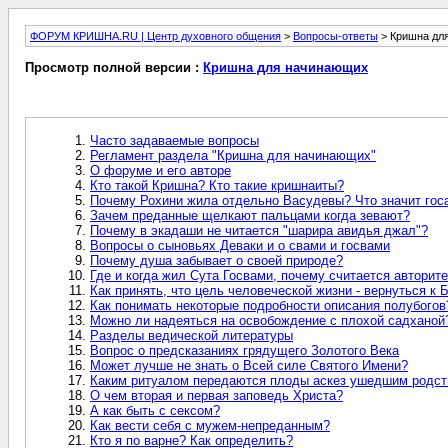
ФОРУМ КРИШНА.RU | Центр духовного общения
>
Вопросы-ответы
> Кришна дл
Просмотр полной версии :
Кришна для начинающих
Часто задаваемые вопросы
Регламент раздела "Кришна для начинающих"
О форуме и его авторе
Кто такой Кришна? Кто такие кришнаиты?
Почему Рохини жила отдельно Васудевы? Что значит гос
Зачем преданные щелкают пальцами когда зевают?
Почему в экадаши не читается "шарира авидья джал"?
Вопросы о сыновьях Деваки и о свами и госвами
Почему душа забывает о своей природе?
Где и когда жил Сута Госвами, почему считается авторит
Как принять, что цель человеческой жизни - вернуться к 
Как понимать некоторые подробности описания полубогов
Можно ли надеяться на освобождение с плохой садханой
Разделы ведической литературы
Вопрос о предсказаниях грядущего Золотого Века
Может лучше не знать о Всей силе Святого Имени?
Каким ритуалом передаются плоды аскез ушедшим родст
О чем вторая и первая заповедь Христа?
А как быть с сексом?
Как вести себя с мужем-непреданным?
Кто я по варне? Как определить?