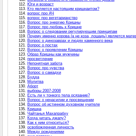
Юги и возраст
Кто является настоящим кришнаитом?
вопрос про АЧ
вопрос про вегетарианство
Вопрос про энергию Кришны
Вопрос про любовь к Кришне
Вопрос о следовании регулирующим принципам
Почему именно корова (а не коза, лошадь) является мат
Вопрос о динозаврах и людях каменного века
Вопрос о постах
Вопрос о проявлении Кришны
Образ Кришны как мужчины
просветление
Непонятная забота
Вопрос про чувства
Вопрос о самадхи
Будда
Молитва
Аборт
выборы 2007-2008
Есть ли у тонкого тела осязание?
Вопрос о ненасилии и просвещении
Вопрос об истинном духовном учителе
Кришна
Чайтанья Махапрабху
Когда читать джапу?
Как к ним относиться?
освобожденная личность
Между рождениями