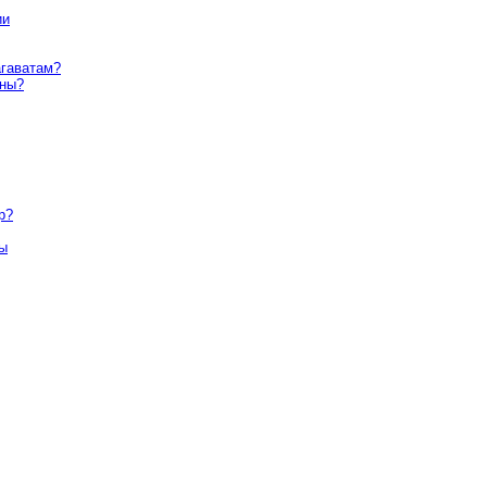
ии
агаватам?
уны?
р?
ны