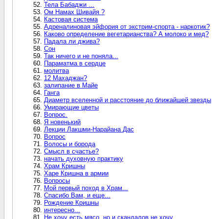
Тела Бабаджи ...
Ом Намах Шивайя ?
Кастовая система
Адреналиновая эйфория от экстрим-спорта - наркотик?
Каково определение вегетарианства? А молоко и мед?
Падала ли джива?
Сон
Так ничего и не поняла...
Параматма в сердце
молитва
12 Махаджан?
залипание в Майе
Ганга
Диаметр вселенной и расстояние до ближайшей звезды
Умирающие цветы
Вопрос.
Я новенький
Лекции Лакшми-Нарайана Дас
Вопрос
Волосы и борода
Смысл в счастье?
начать духовную практику
Храм Кришны
Харе Кришна в армии
Вопросы
Мой первый поход в Храм...
Спасибо Вам, и еще...
Рождение Кришны
интересно...
Не хочу есть мясо, но и скандалов не хочу