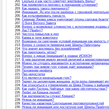
Сколько и как часто советуют жертвовать Веды?
Как проявляется прогресс в преданном служении?
Как назвать такого преданного?
Инициация. До или после разборок с греховной деятельн
Как культивировать грихастх.
Семинар 'Джива химса уничтожает плоды садхана бхакти'
О Боге Ветхого Завета
Вопрос о возможных сложностях с исполнением дхармы 
Дас? Прабху?
Чистота помыслов и дел
Карма в теле животного
Возможно ли смягчение условий инициации как милость г
Вопрос о скорости перевода книг Шрилы Пабхупады
Что значит воспевать без оскорблений?
Как предложить чётки?
Вопрос о дикше (инициации) в храмах ИСККОН
В чем различие между вечной религией и вероисповедан
Можно ли слушать махамантру в исполнении непреданны
Почему при живом гуру ученик даёт инициации?
Положение неофита
Про недостатки
Кто является изначальным гуру?
Теряет ли целомудрие женщина, если роды принимает м
Как относиться к утверждению из Шива Пураны о вайшна
Как ушёл Господь Чайтанья, при каких обстоятельствах?
Любит ли Кришна людей?
Как материалисты служат Кришне?
Нужна ли инициация?
Качества характера Соотношение противоположностей
Нужна ли инициация или достаточно книг Шрилы Прабху