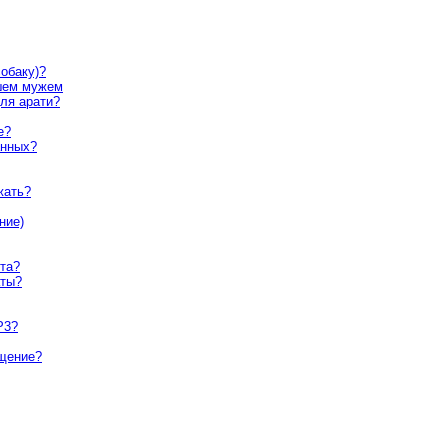
обаку)?
шем мужем
ля арати?
е?
анных?
жать?
ние)
та?
аты?
Р3?
ящение?