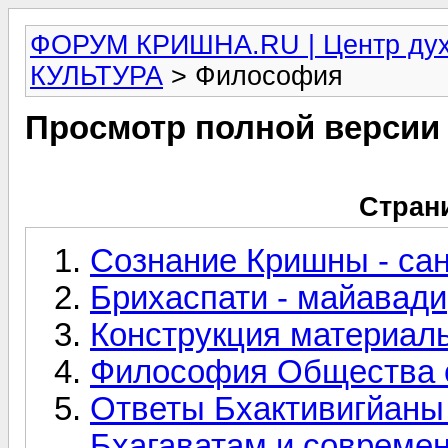
ФОРУМ КРИШНА.RU | Центр дух
КУЛЬТУРА
> Философия
Просмотр полной версии
Стран
Сознание Кришны - са
Брихаспати - майавади
Конструкция материаль
Философия Общества 
Ответы Бхактивигйаны
Бхагаватам и современ