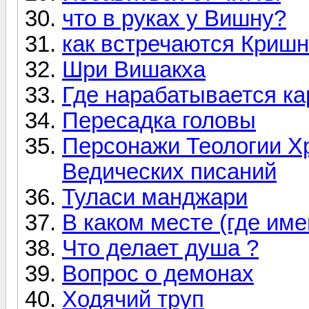
что в руках у Вишну?
как встречаются Кришн
Шри Вишакха
Где нарабатывается к
Пересадка головы
Персонажи Теологии Хр
Ведических писаний
Туласи манджари
В каком месте (где име
Что делает душа ?
Вопрос о демонах
Ходячий труп