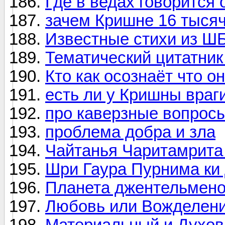
Где в ведах говорится
зачем Кришне 16 тыся
Известные стихи из Ш
Тематический цитатник 
Кто как осознаёт что о
есть ли у Кришны враг
про каверзные вопрос
проблема добра и зла
Чайтанья Чаритамрита 
Шри Гаура Пурнима ки 
Планета джентельмен
Любовь или Вожделен
Материальный и Духов