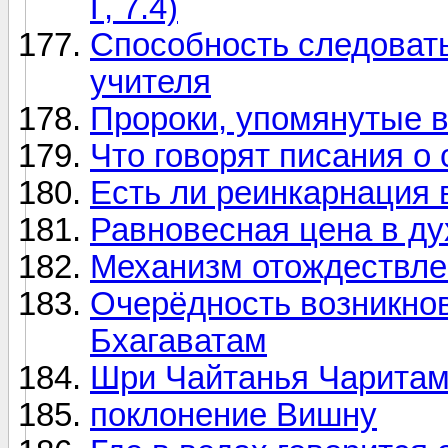
Г, 7.4)
Способность следоват
учителя
Пророки, упомянутые 
Что говорят писания о
Есть ли реинкарнация 
Равновесная цена в ду
Механизм отождествле
Очерёдность возникнов
Бхагаватам
Шри Чайтанья Чаритам
поклонение Вишну