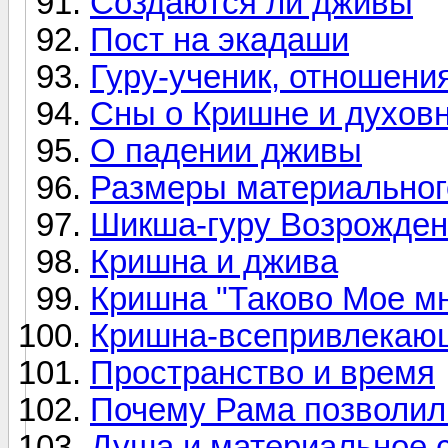
Создаются ли дживы
Пост на экадаши
Гуру-ученик, отношен
Сны о Кришне и духов
О падении дживы
Размеры материальног
Шикша-гуру Возрожде
Кришна и джива
Кришна "Таково Мое м
Кришна-всепривлекаю
Пространство и время
Почему Рама позволил
Душа и материальное 