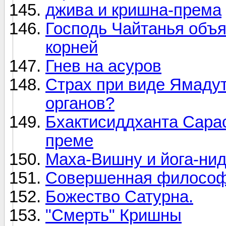
джива и кришна-према
Господь Чайтанья объя
корней
Гнев на асуров
Страх при виде Ямадут
органов?
Бхактисиддханта Сарас
преме
Маха-Вишну и йога-ни
Совершенная филосо
Божество Сатурна.
"Смерть" Кришны