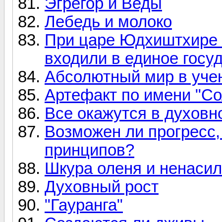
Эгрегор и Веды
Лебедь и молоко
При царе Юдхиштхире 
входили в единое госу
Абсолютный мир в учен
Артефакт по имени "Со
Все окажутся в духовн
Возможен ли прогресс
принципов?
Шкура оленя и ненаси
Духовный рост
"Гауранга"