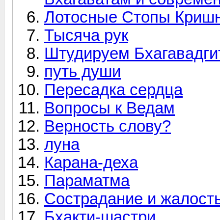
Лотосные Стопы Криш
Тысяча рук
Штудируем Бхагавадги
путь души
Пересадка сердца
Вопросы к Ведам
Верность слову?
луна
Карана-деха
Параматма
Сострадание и жалость
Бхакти-шастри