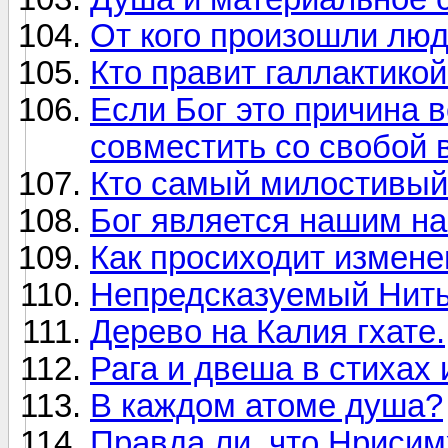
От кого произошли лю
Кто правит галлактико
Если Бог это причина в
совместить со свобой
Кто самый милостивы
Бог является нашим н
Как просиходит измене
Непредсказуемый Нит
Дерево на Калия гхате.
Рага и двеша в стихах 
В каждом атоме душа?
Правда ли, что Нриси