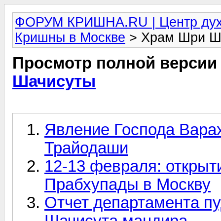
ФОРУМ КРИШНА.RU | Центр дух
Кришны в Москве
> Храм Шри Ш
Просмотр полной версии
Шачисуты
Явление Господа Вара
Трайодаши
12-13 февраля: открыт
Прабхупады в Москву
Отчет департамента п
Шачисута мандира