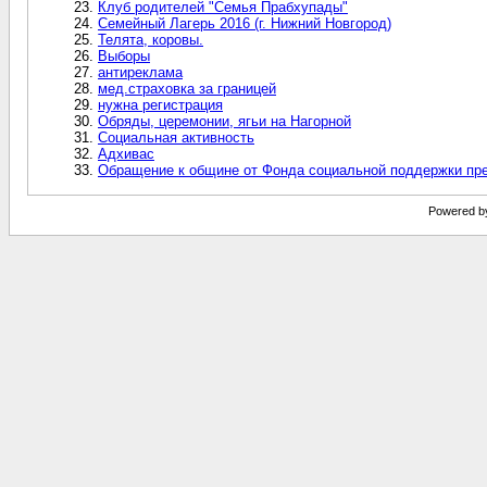
Клуб родителей "Семья Прабхупады"
Семейный Лагерь 2016 (г. Нижний Новгород)
Телята, коровы.
Выборы
антиреклама
мед.страховка за границей
нужна регистрация
Обряды, церемонии, ягьи на Нагорной
Социальная активность
Адхивас
Обращение к общине от Фонда социальной поддержки пр
Powered by 