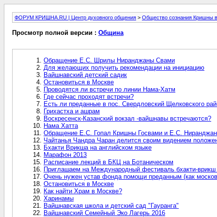
ФОРУМ КРИШНА.RU | Центр духовного общения
>
Общество сознания Кришны 
Просмотр полной версии :
Община
Обращение Е.С. Шрилы Ниранджаны Свами
Для желающих получить рекомендации на инициацию
Вайшнавский детский садик
Остановиться в Москве
Проводятся ли встречи по линии Нама-Хатм
Где сейчас проходят встречи?
Есть ли преданные в пос. Свердловский Щелковского ра
Грихастха и ашрам
Воскресенск-Казанский вокзал -вайшнавы встречаются?
Нама Хатта
Обращение Е.С. Гопал Кришны Госвами и Е.С. Ниранджа
Чайтанья Чандра Чаран делится своим видением положен
Бхакти Врикша на английском языке
Марафон 2013
Расписание лекций в БКЦ на Ботаническом
Приглашаем на Международный фестиваль бхакти-врикш "
Очень нужен устав фонда помощи преданным (как москов
Остановиться в Москве
Как найти Храм в Москве?
Харинамы
Вайшнавская школа и детский сад "Гауранга"
Вайшнавский Семейный Эко Лагерь 2016