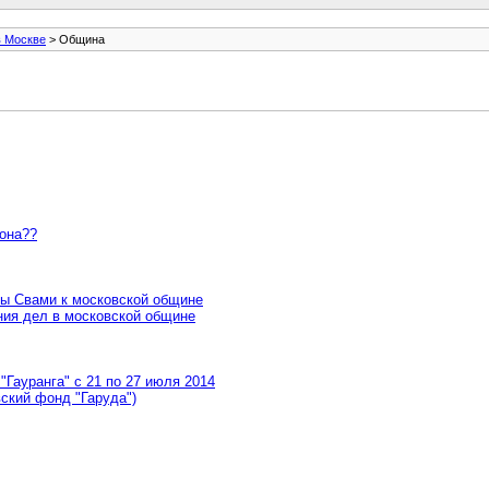
в Москве
> Община
йона??
ны Свами к московской общине
ия дел в московской общине
Гауранга" с 21 по 27 июля 2014
ский фонд "Гаруда")