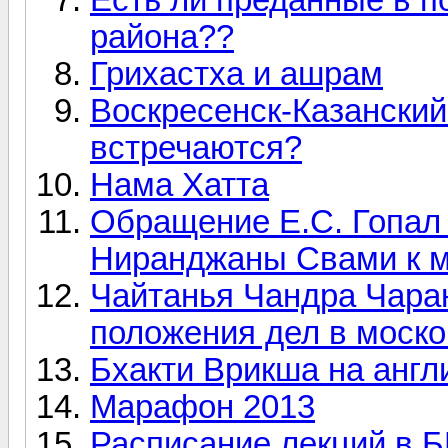
района??
Грихастха и ашрам
Воскресенск-Казанский
встречаются?
Нама Хатта
Обращение Е.С. Гопал
Ниранджаны Свами к м
Чайтанья Чандра Чара
положения дел в моск
Бхакти Врикша на англ
Марафон 2013
Расписание лекций в 