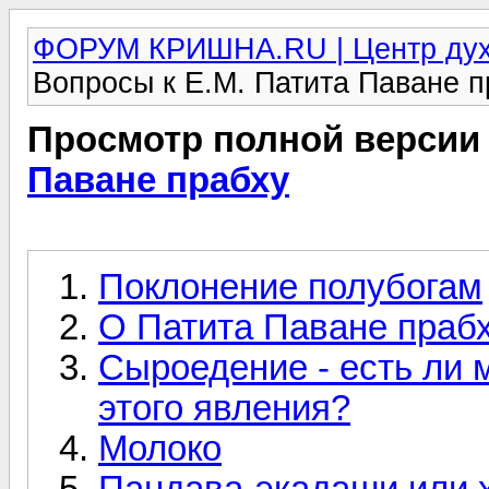
ФОРУМ КРИШНА.RU | Центр дух
Вопросы к Е.М. Патита Паване п
Просмотр полной версии
Паване прабху
Поклонение полубогам
О Патита Паване праб
Сыроедение - есть ли 
этого явления?
Молоко
Пандава-экадаши или 