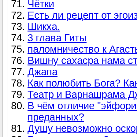
Чётки
Есть ли рецепт от эгои
Шикха.
3 глава Гиты
паломничество к Агас
Вишну сахасра нама с
Джапа
Как полюбить Бога? Ка
Театр и Варнашрама Д
В чём отличие "эйфори
преданных?
Душу невозможно оско