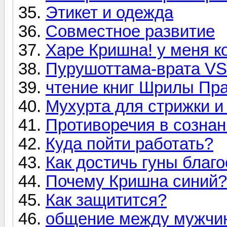
Этикет и одежда
Совместное развитие
Харе Кришна! у меня ко
Пурушоттама-врата VS
чтение книг Шрилы Пр
Мухурта для стрижки и
Противоречия в сознан
Куда пойти работать?
Как достичь гуны благо
Почему Кришна синий?
Как защитится?
общение между мужчи