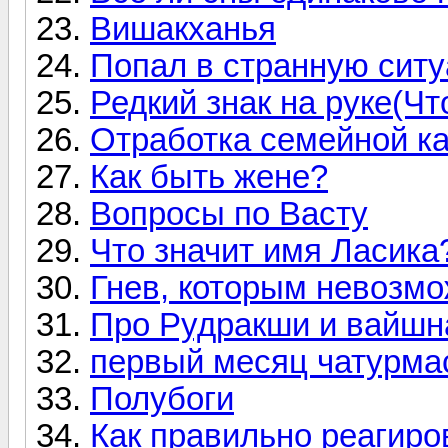
Вишакханья
Попал в странную ситу
Редкий знак на руке(Чт
Отработка семейной к
Как быть жене?
Вопросы по Васту
Что значит имя Ласика
Гнев, которым невозмо
Про Рудракши и вайшн
первый месяц чатурма
Полубоги
Как правильно реагиро