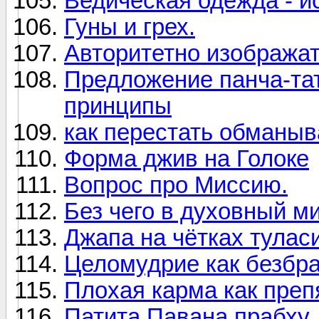
Ведическая одежда - и
Гуны и грех.
Авторитетно изображат
Предложение панча-та
принципы
как перестать обманыва
Форма джив на Голоке
Вопрос про Миссию.
Без чего в духовный ми
Джапа на чётках тулас
Целомудрие как безбр
Плохая карма как преп
Патита Павана прабху,