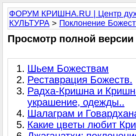
ФОРУМ КРИШНА.RU | Центр дух
КУЛЬТУРА
>
Поклонение Божес
Просмотр полной версии
Шьем Божествам
Реставрация Божеств.
Радха-Кришна и Кришн
украшение, одежды..
Шалаграм и Говардхана
Какие цветы любит Кр
Джаганатхи: поклонени