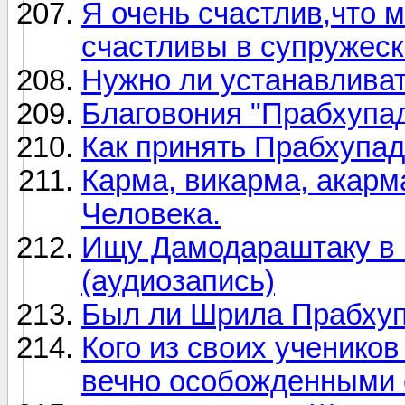
Я очень счастлив,что 
счастливы в супружес
Нужно ли устанавлива
Благовония "Прабхупа
Как принять Прабхупад
Карма, викарма, акарм
Человека.
Ищу Дамодараштаку в
(аудиозапись)
Был ли Шрила Прабхуп
Кого из своих ученико
вечно особожденными 