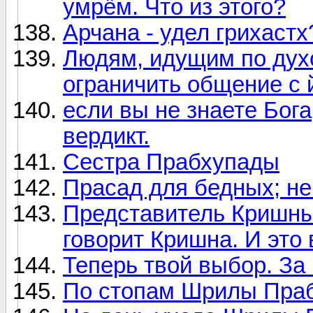
умрём. Что из этого?
Арчана - удел грихастх
Людям, идущим по дух
ограничить общение с
если вы не знаете Бога
вердикт.
Сестра Прабхупады
Прасад для бедных; н
Представитель Кришны 
говорит Кришна. И это 
Теперь твой выбор. За 
По стопам Шрилы Пра