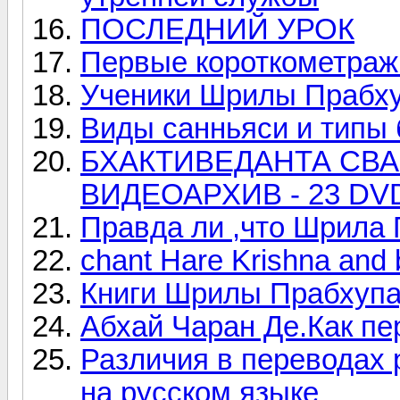
ПОСЛЕДНИЙ УРОК
Первые короткометражн
Ученики Шрилы Прабху
Виды санньяси и типы
БХАКТИВЕДАНТА СВА
ВИДЕОАРХИВ - 23 D
Правда ли ,что Шрила
chant Hare Krishna and
Книги Шрилы Прабхупа
Абхай Чаран Де.Как п
Различия в переводах 
на русском языке