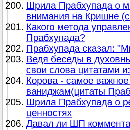
Шрила Прабхупада о м
внимания на Кришне (
Какого метода управл
Прабхупада?
Прабхупада сказал: "М
Ведя беседы в духовны
свои слова цитатами и
Корова - самое важное
ваниджам(цитаты Праб
Шрила Прабхупада о р
ценностях
Давал ли ШП коммента