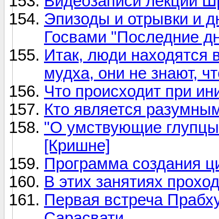
Видеозаписи лекций 
Эпизоды и отрывки и 
Госвами "Последние д
Итак, люди находятся 
мудха, они не знают, ч
Что происходит при ин
Кто является разумны
"О умствующие глупцы,
[Кришне]
Программа создания ц
В этих занятиях проход
Первая встреча Прабх
Сарасвати