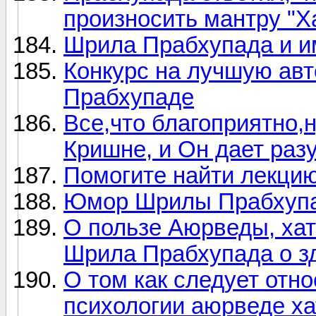
произносить мантру "Х
Шрила Прабхупада и 
Конкурс на лучшую ав
Прабхупаде
Все,что благоприятно,
Кришне, и Он дает раз
Помогите найти лекц
Юмор Шрилы Прабхуп
О пользе Аюрведы, хат
Шрила Прабхупада о з
О том как следует отн
психологии аюрведе ха