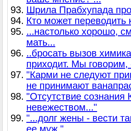
Шрила Прабхупада пр
Кто может переводить к
...настолько хорошо, с
мать...
..бросать вызов химик
приходит. Мы говорим,
"Карми не следуют при
не принимают ванапрас
"Отсутствие сознания
невежеством..."
"...долг жены - вести т
ее муж."