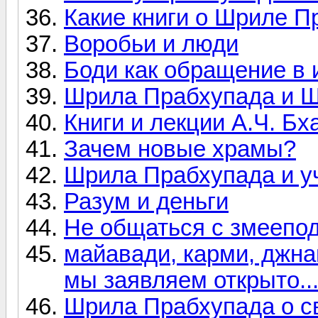
Какие книги о Шриле П
Воробьи и люди
Боди как обращение в 
Шрила Прабхупада и 
Книги и лекции А.Ч. Б
Зачем новые храмы?
Шрила Прабхупада и у
Разум и деньги
Не общаться с змеепо
майавади, карми, джнан
мы заявляем открыто..
Шрила Прабхупада о св