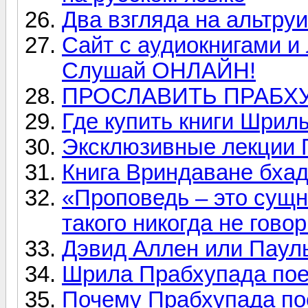
Два взгляда на альтру
Сайт с аудиокнигами 
Слушай ОНЛАЙН!
ПРОСЛАВИТЬ ПРАБХ
Где купить книги Шри
Эксклюзивные лекции 
Книга Вриндаване бха
«Проповедь – это сущ
такого никогда не гово
Дэвид Аллен или Паул
Шрила Прабхупада пое
Почему Прабхупада по