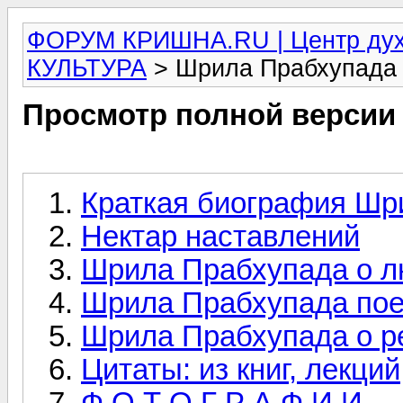
ФОРУМ КРИШНА.RU | Центр дух
КУЛЬТУРА
> Шрила Прабхупада
Просмотр полной версии
Краткая биография Ш
Нектар наставлений
Шрила Прабхупада о л
Шрила Прабхупада пое
Шрила Прабхупада о р
Цитаты: из книг, лекц
Ф О Т О Г Р А Ф И И