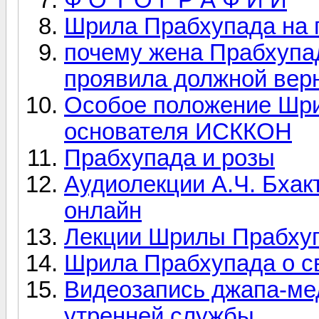
Шрила Прабхупада на 
почему жена Прабхупад
проявила должной вер
Особое положение Шри
основателя ИСККОН
Прабхупада и розы
Аудиолекции А.Ч. Бха
онлайн
Лекции Шрилы Прабхуп
Шрила Прабхупада о с
Видеозапись джапа-ме
утренней службы