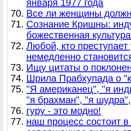
января 1977 года
Все ли женщины долж
Сознание Кришны: инду
божественная культура
Любой, кто преступает 
немедленно становитс
Ищу цитаты о поклоне
Шрила Прабхупада о "к
"Я американец", "я инд
"я брахман", "я шудра",
гуру - это модно!
наш процесс состоит в