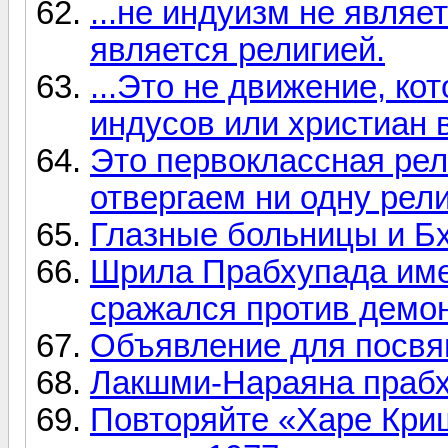
...не индуизм не являе
является религией.
...Это не движение, к
индусов или христиан в
Это первоклассная рел
отвергаем ни одну рели
Глазные больницы и Бха
Шрила Прабхупада име
сражался против демо
Объявление для посвя
Лакшми-Нараяна прабх
Повторяйте «Харе Кри