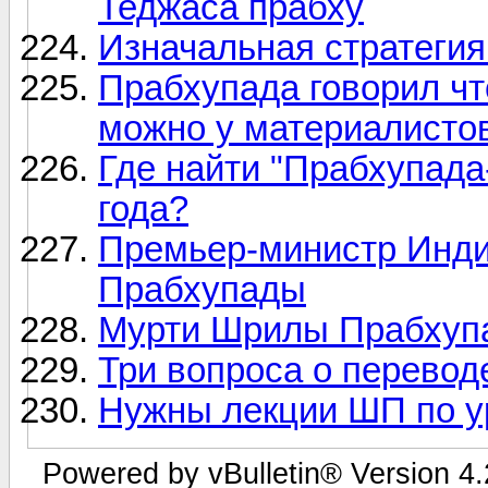
Теджаса прабху
Изначальная стратеги
Прабхупада говорил ч
можно у материалисто
Где найти "Прабхупада
года?
Премьер-министр Инди
Прабхупады
Мурти Шрилы Прабхуп
Три вопроса о перево
Нужны лекции ШП по у
Powered by vBulletin® Version 4.2