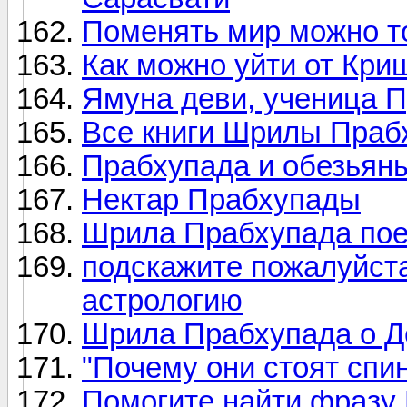
Поменять мир можно т
Как можно уйти от Кр
Ямуна деви, ученица 
Все книги Шрилы Праб
Прабхупада и обезьян
Нектар Прабхупады
Шрила Прабхупада пое
подскажите пожалуйст
астрологию
Шрила Прабхупада о Де
"Почему они стоят спи
Помогите найти фраз