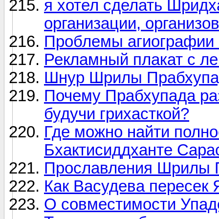
я хотел сделать Шрид
организации, организо
Проблемы агиографии 
Рекламный плакат с л
Шнур Шрилы Прабхуп
Почему Прабхупада раз
будучи грихасткой?
Где можно найти полн
Бхактисиддханте Сарас
Прославления Шрилы 
Как Васудева пересек
О совместимости Упад