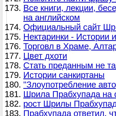
Все книги, лекции, бе
на английском
Официальный сайт Шр
Нектаринки - Истории 
Торговл в Храме, Алта
Цвет дхоти
Стать преданным не та
Истории санкиртаны
"Злоупотребление авт
Шрила Прабхупада на 
рост Шрилы Прабхупа
Прабхупада ответил, ч