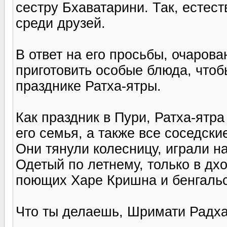
сестру Бхаватарини. Так, естес
среди друзей.
В ответ на его просьбы, очаров
приготовить особые блюда, чтоб
празднике Ратха-ятры.
Как праздник в Пури, Ратха-ятр
его семья, а также все соседски
Они тянули колесницу, играли на
Одетый по летнему, только в дх
поющих Харе Кришна и бенгальс
Что ты делаешь, Шримати Радх