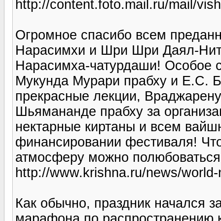
http://content.foto.mail.ru/mail/vi
Огромное спасибо всем предан
Нарасимхи и Шри Шри Даял-Нит
Нарасимха-чатурдаши! Особое с
Мукунда Мурари прабху и Е.С. 
прекрасные лекции, Враджарену
Шьямананде прабху за организа
нектарные киртаны и всем вайш
финансировании фестиваля! Что
атмосферу можно полюбоваться 
http://www.krishna.ru/news/world
Как обычно, праздник начался з
марафона по распространению к