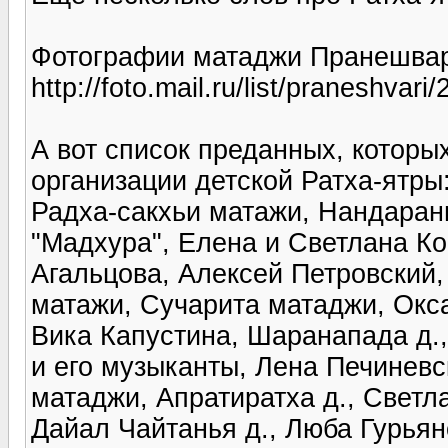
Фотографии матаджи Пранешва
http://foto.mail.ru/list/praneshvari
А вот список преданных, которы
организации детской Ратха-ятры
Радха-сакхьи матажи, Нандарани
"Мадхура", Елена и Светлана К
Агальцова, Алексей Петровский
матажи, Сучарита матаджи, Окс
Вика Капустина, Шаранапада д.,
и его музыканты, Лена Печинев
матаджи, Апратиратха д., Светл
Дайал Чайтанья д., Люба Гурьян