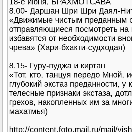
18-е июня, БРАХМОТСАВА
8.00- Даршан Шри Шри Даял-Ни
«Движимые чистым преданным с
отправляющиеся посмотреть на 
избавятся от необходимости вно
чрева» (Хари-бхакти-судходая)
8.15- Гуру-пуджа и киртан
«Тот, кто, танцуя передо Мной,
глубокий экстаз преданности, у
телесные признаки экстаза, дот
грехов, накопленных им за многи
махатмья)
http://content.foto.mail.ru/mail/vi