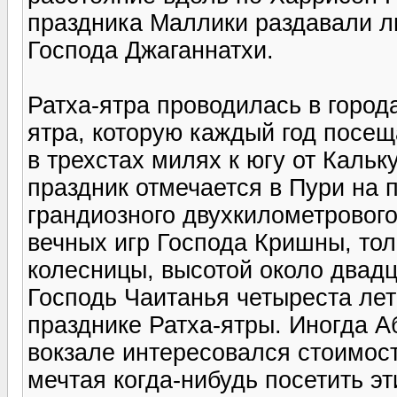
праздника Маллики раздавали 
Господа Джаганнатхи.
Ратха-ятра проводилась в города
ятра, которую каждый год посе
в трехстах милях к югу от Кальк
праздник отмечается в Пури на 
грандиозного двухкилометровог
вечных игр Господа Кришны, то
колесницы, высотой около двад
Господь Чаитанья четыреста лет
празднике Ратха-ятры. Иногда А
вокзале интересовался стоимос
мечтая когда-нибудь посетить эт