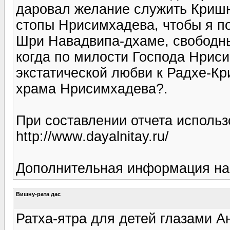
даровал желание служить Кришн
стопы Нрисимхадева, чтобы я 
Шри Навадвипа-дхаме, свободный
когда по милости Господа Нрис
экстатической любви к Радхе-Кри
храма Нрисимхадева?.
При составлении отчета исполь
http://www.dayalnitay.ru/
Дополнительная информация на htt
Вишну-рата дас
Ратха-ятра для детей глазами А