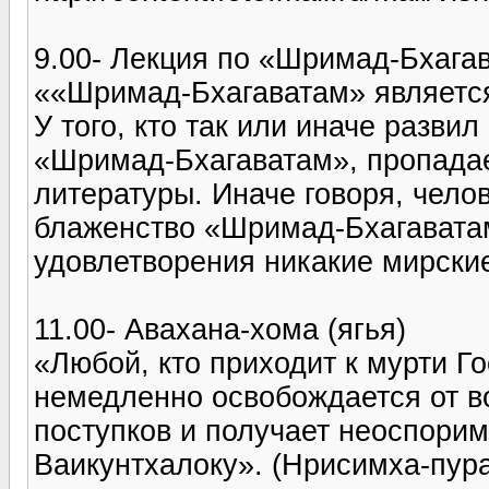
9.00- Лекция по «Шримад-Бхага
««Шримад-Бхагаватам» являетс
У того, кто так или иначе разви
«Шримад-Бхагаватам», пропадае
литературы. Иначе говоря, чел
блаженство «Шримад-Бхагаватам
удовлетворения никакие мирские
11.00- Авахана-хома (ягья)
«Любой, кто приходит к мурти Г
немедленно освобождается от в
поступков и получает неоспорим
Ваикунтхалоку». (Нрисимха-пур