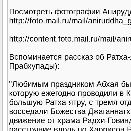
Посмотреть фотографии Анируд
http://foto.mail.ru/mail/aniruddh
http://content.foto.mail.ru/mail/a
Вспоминается рассказ об Ратха
Прабхупады):
"Любимым праздником Абхая был
которую ежегодно проводили в 
большую Ратха-ятру, с тремя от
восседали Божества Джаганнатх
движение от храма Радхи-Говин
расстояние вдоль по Харрисон Р