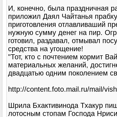
И, конечно, была праздничная р
приложил Даял Чайтанья прабху
приготовления отлавливаший пр
нужную сумму денег на пир. Огр
готовил, раздавал, отмывал пос
средства на угощение!
"Тот, кто с почтением кормит В
материальных желаний, достигн
двадцатью одним поколением сво
http://content.foto.mail.ru/mail/vi
Шрила Бхактивинода Тхакур пиш
лотосным стопам Господа Нриси