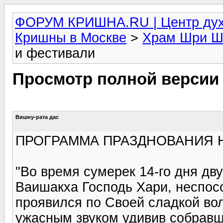
ФОРУМ КРИШНА.RU | Центр дух
Кришны в Москве
>
Храм Шри Ш
и фестивали
Просмотр полной версии
Вишну-рата дас
ПРОГРАММА ПРАЗДНОВАНИЯ Н
"Во время сумерек 14-го дня дв
Ваишакха Господь Хари, неспос
проявился по Своей сладкой во
ужасным звуком удивив собравш