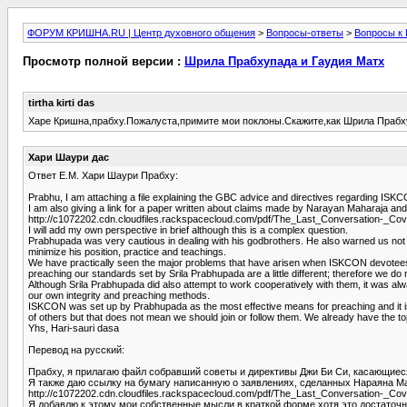
ФОРУМ КРИШНА.RU | Центр духовного общения
>
Вопросы-ответы
>
Вопросы к 
Просмотр полной версии :
Шрила Прабхупада и Гаудия Матх
tirtha kirti das
Харе Кришна,прабху.Пожалуста,примите мои поклоны.Скажите,как Шрила Прабх
Хари Шаури дас
Ответ Е.М. Хари Шаури Прабху:
Prabhu, I am attaching a file explaining the GBC advice and directives regarding ISKC
I am also giving a link for a paper written about claims made by Narayan Maharaja and 
http://c1072202.cdn.cloudfiles.rackspacecloud.com/pdf/The_Last_Conversation-_Cov
I will add my own perspective in brief although this is a complex question.
Prabhupada was very cautious in dealing with his godbrothers. He also warned us not
minimize his position, practice and teachings.
We have practically seen the major problems that have arisen when ISKCON devotees g
preaching our standards set by Srila Prabhupada are a little different; therefore we do 
Although Srila Prabhupada did also attempt to work cooperatively with them, it was alw
our own integrity and preaching methods.
ISKCON was set up by Prabhupada as the most effective means for preaching and it is t
of others but that does not mean we should join or follow them. We already have the 
Yhs, Hari-sauri dasa
Перевод на русский:
Прабху, я прилагаю файл собравший советы и директивы Джи Би Си, касающие
Я также даю ссылку на бумагу написанную о заявлениях, сделанных Нараяна М
http://c1072202.cdn.cloudfiles.rackspacecloud.com/pdf/The_Last_Conversation-_Cov
Я добавлю к этому мои собственные мысли в краткой форме хотя это достаточ