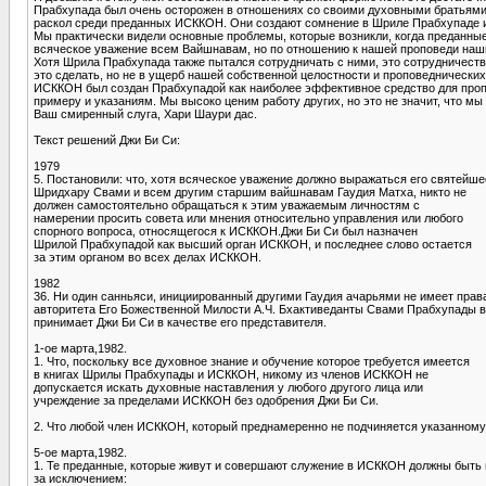
Прабхупада был очень осторожен в отношениях со своими духовными братьями. 
раскол среди преданных ИСККОН. Они создают сомнение в Шриле Прабхупаде и 
Мы практически видели основные проблемы, которые возникли, когда преданн
всяческое уважение всем Вайшнавам, но по отношению к нашей проповеди наш
Хотя Шрила Прабхупада также пытался сотрудничать с ними, это сотрудничество
это сделать, но не в ущерб нашей собственной целостности и проповеднических
ИСККОН был создан Прабхупадой как наиболее эффективное средство для пропов
примеру и указаниям. Мы высоко ценим работу других, но это не значит, что м
Ваш смиренный слуга, Хари Шаури дас.
Текст решений Джи Би Си:
1979
5. Постановили: что, хотя всяческое уважение должно выражаться его святейше
Шридхару Свами и всем другим старшим вайшнавам Гаудия Матха, никто не
должен самостоятельно обращаться к этим уважаемым личностям с
намерении просить совета или мнения относительно управления или любого
спорного вопроса, относящегося к ИСККОН.Джи Би Си был назначен
Шрилой Прабхупадой как высший орган ИСККОН, и последнее слово остается
за этим органом во всех делах ИСККОН.
1982
36. Ни один санньяси, инициированный другими Гаудия ачарьями не имеет права
авторитета Его Божественной Милости А.Ч. Бхактиведанты Свами Прабхупады 
принимает Джи Би Си в качестве его представителя.
1-ое марта,1982.
1. Что, поскольку все духовное знание и обучение которое требуется имеется
в книгах Шрилы Прабхупады и ИСККОН, никому из членов ИСККОН не
допускается искать духовные наставления у любого другого лица или
учреждение за пределами ИСККОН без одобрения Джи Би Си.
2. Что любой член ИСККОН, который преднамеренно не подчиняется указанном
5-ое марта,1982.
1. Те преданные, которые живут и совершают служение в ИСККОН должны быт
за исключением: