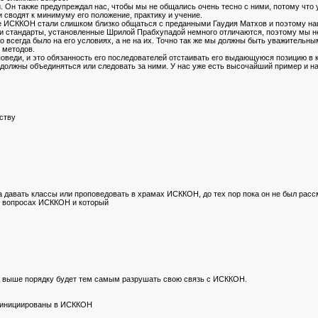
Он также предупреждал нас, чтобы мы не общались очень тесно с ними, потому что у 
сводят к минимуму его положение, практику и учение.
ые ИСККОН стали слишком близко общаться с преданными Гаудия Матхов и поэтому н
и стандарты, установленные Шрилой Прабхупадой немного отличаются, поэтому мы н
 всегда было на его условиях, а не на их. Точно так же мы должны быть уважительны
 методов.
еди, и это обязанность его последователей отстаивать его выдающуюся позицию в к
ы должны объединяться или следовать за ними. У нас уже есть высочайший пример и 
ству
 давать классы или проповедовать в храмах ИСККОН, до тех пор пока он не был расс
в вопросах ИСККОН и который
у выше порядку будет тем самым разрушать свою связь с ИСККОН.
ь инициированы в ИСККОН