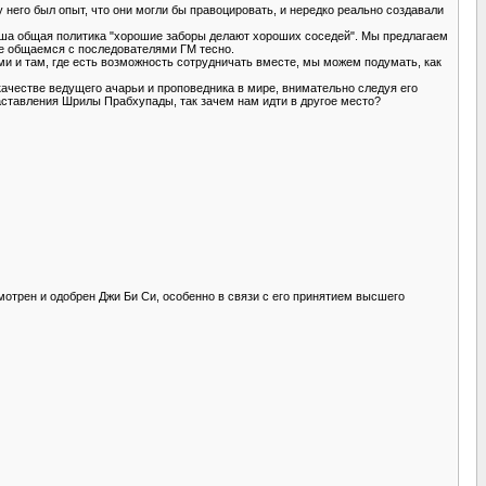
него был опыт, что они могли бы правоцировать, и нередко реально создавали
аша общая политика "хорошие заборы делают хороших соседей". Мы предлагаем
е общаемся с последователями ГM тесно.
ми и там, где есть возможность сотрудничать вместе, мы можем подумать, как
ачестве ведущего ачарьи и проповедника в мире, внимательно следуя его
наставления Шрилы Прабхупады, так зачем нам идти в другое место?
мотрен и одобрен Джи Би Си, особенно в связи с его принятием высшего