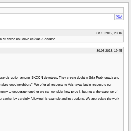
PDA
08.10.2012, 20:16
о ли такое общение сейчас?Спасибо.
30.03.2013, 19:45
 cause disruption among ISKCON devotees. They create doubt in Srila Prabhupada and
kes good neighbors". We offer all respects to Vaisnavas but in respect to our
tunity to cooperate together we can consider how to do it; but not at the expense of
preacher by carefully following his example and instructions. We appreciate the work