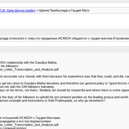
Е.М. Хари Шаури прабху
> Шрила Прабхупада и Гаудия Матх
упада относился к тому,что преданные ИСККОН общаются с гаудия матхом.И возможн
ON's relationship with the Gaudiya Matha.
his followers:
er_Letter_Transcription_and_Analysis.pdf
 to associate very closely with them because his experience was that they could, and did,
et too close to Gaudiya Matha devotees and therefore our general policy is "good fences ma
not mix with the GM followers intimately.
ays on his terms, not theirs. Similarly we should be respectful and where there is some oppor
he duty of his followers to uphold his pre-eminent position as the leading acarya and world 
topmost example and instructions in Srila Prabhupada, so why go elsewhere?
ся отношений ИСККОН с Гаудия Матхами.
ахараджем и его последователями:
er_Letter_Transcription_and_Analysis.pdf
но сложный вопрос.