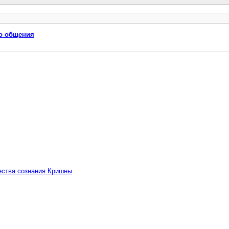
о общения
ества сознания Кришны