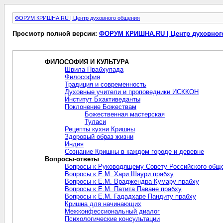
ФОРУМ КРИШНА.RU | Центр духовного общения
Просмотр полной версии:
ФОРУМ КРИШНА.RU | Центр духовног
ФИЛОСОФИЯ И КУЛЬТУРА
Шрила Прабхупада
Философия
Традиция и современность
Духовные учители и проповедники ИСККОН
Институт Бхактиведанты
Поклонение Божествам
Божественная мастерская
Туласи
Рецепты кухни Кришны
Здоровый образ жизни
Индия
Сознание Кришны в каждом городе и деревне
Вопросы-ответы
Вопросы к Руководящему Совету Российского общ
Вопросы к Е.М. Хари Шаури прабху
Вопросы к Е.М. Враджендра Кумару прабху
Вопросы к Е.М. Патита Паване прабху
Вопросы к Е.М. Гададхаре Пандиту прабху
Кришна для начинающих
Межконфессиональный диалог
Психологические консультации