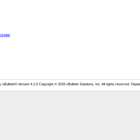
"
оскве
vBulletin® Version 4.2.0 Copyright © 2026 vBulletin Solutions, Inc. All rights reserved. Пер