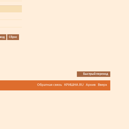
Быстрый переход
Обратная связь
КРИШНА.RU
Архив
Вверх