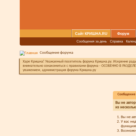
Сайт КРИШНА.RU
Форум
Сообщения за день
Справка
Кален
Сообщение форума
Харе Кришна! Уважаемый посетитель форума Кришна.ру. Искренне рады 
внимательно ознакомиться с правилами форума - ОСОБЕННО В РАЗДЕЛЕ 
уважением, администрация форума Кришна.ру
Сообщение
Вы не автор
из нескольк
Вы не ав
У вас не
функция
Возможно