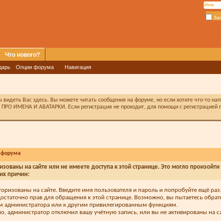
За
Что нового?
дарь
Опции форума
Навигация
видеть Вас здесь. Вы можете читать сообщения на форуме, но если хотите что-то на
ПРО ИМЕНА И АВАТАРКИ. Если регистрация не проходит, для помощи с регистрацией п
 форума
изованы на сайте или не имеете доступа к этой странице. Это могло произойти
их причин:
торизованы на сайте. Введите имя пользователя и пароль и попробуйте ещё раз
достаточно прав для обращения к этой странице. Возможно, вы пытаетесь обрат
м администратора или к другим привилегированным функциям.
, администратор отключил вашу учётную запись, или вы не активированы на са