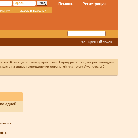
Помощь
Регистрация
Забыли пароль?
помнить?
Расширенный поиск
писать, Вам надо зарегистрироваться. Перед регистрацией рекомендуем
ишите на адрес техподдержки форума krishna-forum@yandex.ru С
 по одной
.
иться к
йте.