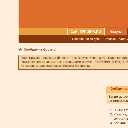
Сайт КРИШНА.RU
Форум
Сообщения за день
Справка
Кален
Сообщение форума
Харе Кришна! Уважаемый посетитель форума Кришна.ру. Искренне рады 
внимательно ознакомиться с правилами форума - ОСОБЕННО В РАЗДЕЛЕ 
уважением, администрация форума Кришна.ру
Сообщение
Вы не автор
из нескольк
Вы не ав
У вас не
функция
Возможно