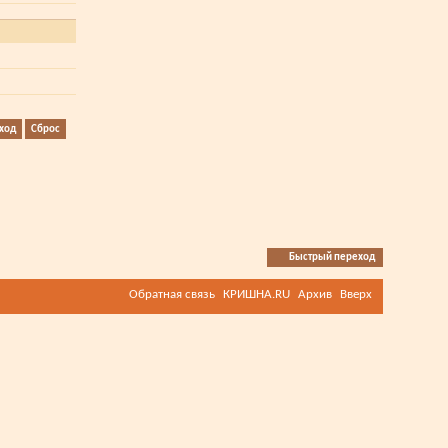
Быстрый переход
Обратная связь
КРИШНА.RU
Архив
Вверх