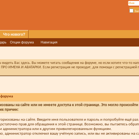
За
Что нового?
дарь
Опции форума
Навигация
видеть Вас здесь. Вы можете читать сообщения на форуме, но если хотите что-то на
ПРО ИМЕНА И АВАТАРКИ. Если регистрация не проходит, для помощи с регистрацией п
 форума
изованы на сайте или не имеете доступа к этой странице. Это могло произойти
их причин:
торизованы на сайте. Введите имя пользователя и пароль и попробуйте ещё раз
достаточно прав для обращения к этой странице. Возможно, вы пытаетесь обрат
м администратора или к другим привилегированным функциям.
, администратор отключил вашу учётную запись, или вы не активированы на са