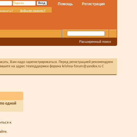
Помощь
Регистрация
Забыли пароль?
помнить?
Расширенный поиск
писать, Вам надо зарегистрироваться. Перед регистрацией рекомендуем
ишите на адрес техподдержки форума krishna-forum@yandex.ru С
 по одной
.
иться к
йте.