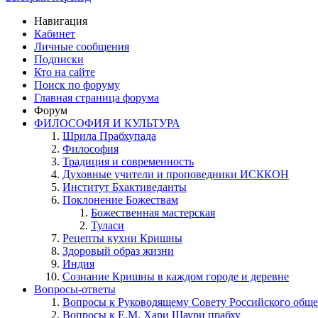
Навигация
Кабинет
Личные сообщения
Подписки
Кто на сайте
Поиск по форуму
Главная страница форума
Форум
ФИЛОСОФИЯ И КУЛЬТУРА
Шрила Прабхупада
Философия
Традиция и современность
Духовные учители и проповедники ИСККОН
Институт Бхактиведанты
Поклонение Божествам
Божественная мастерская
Туласи
Рецепты кухни Кришны
Здоровый образ жизни
Индия
Сознание Кришны в каждом городе и деревне
Вопросы-ответы
Вопросы к Руководящему Совету Российского общ
Вопросы к Е.М. Хари Шаури прабху