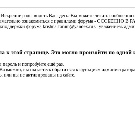
скренне рады видеть Вас здесь. Вы можете читать сообщения на
м внимательно ознакомиться с правилами форума - ОСОБЕННО
техподдержки форума krishna-forum@yandex.ru С уважением, ад
па к этой странице. Это могло произойти по одной
и пароль и попробуйте ещё раз.
е. Возможно, вы пытаетесь обратиться к функциям администрато
, или вы не активированы на сайте.