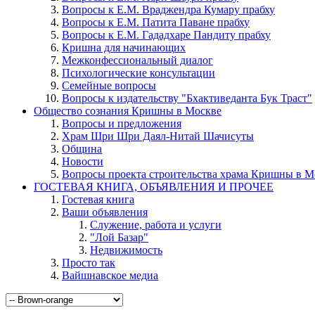
Вопросы к Е.М. Враджендра Кумару прабху
Вопросы к Е.М. Патита Паване прабху
Вопросы к Е.М. Гададхаре Пандиту прабху
Кришна для начинающих
Межконфессиональный диалог
Психологические консультации
Семейные вопросы
Вопросы к издательству "Бхактиведанта Бук Траст"
Общество сознания Кришны в Москве
Вопросы и предложения
Храм Шри Шри Даял-Нитай Шачисуты
Община
Новости
Вопросы проекта строительства храма Кришны в М
ГОСТЕВАЯ КНИГА, ОБЪЯВЛЕНИЯ И ПРОЧЕЕ
Гостевая книга
Ваши объявления
Служение, работа и услуги
"Лой Базар"
Недвижимость
Просто так
Вайшнавское медиа