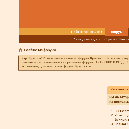
Сайт КРИШНА.RU
Форум
Сообщения за день
Справка
Кален
Сообщение форума
Харе Кришна! Уважаемый посетитель форума Кришна.ру. Искренне рады 
внимательно ознакомиться с правилами форума - ОСОБЕННО В РАЗДЕЛЕ 
уважением, администрация форума Кришна.ру
Сообщение
Вы не автор
из нескольк
Вы не ав
У вас не
функция
Возможно