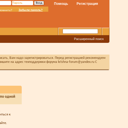
Помощь
Регистрация
Забыли пароль?
помнить?
Расширенный поиск
писать, Вам надо зарегистрироваться. Перед регистрацией рекомендуем
ишите на адрес техподдержки форума krishna-forum@yandex.ru С
 по одной
.
иться к
йте.