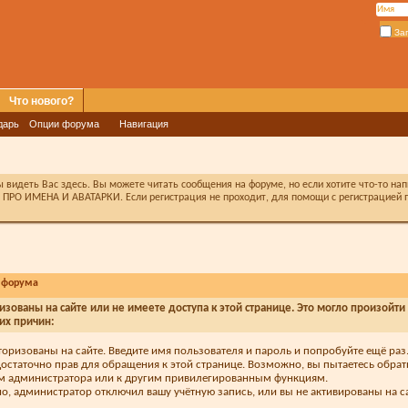
За
Что нового?
дарь
Опции форума
Навигация
видеть Вас здесь. Вы можете читать сообщения на форуме, но если хотите что-то на
ПРО ИМЕНА И АВАТАРКИ. Если регистрация не проходит, для помощи с регистрацией п
 форума
изованы на сайте или не имеете доступа к этой странице. Это могло произойти
их причин:
торизованы на сайте. Введите имя пользователя и пароль и попробуйте ещё раз
достаточно прав для обращения к этой странице. Возможно, вы пытаетесь обрат
м администратора или к другим привилегированным функциям.
, администратор отключил вашу учётную запись, или вы не активированы на са