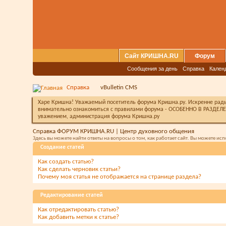
Сайт КРИШНА.RU
Форум
Сообщения за день
Справка
Кален
Справка
vBulletin CMS
Харе Кришна! Уважаемый посетитель форума Кришна.ру. Искренне рады 
внимательно ознакомиться с правилами форума - ОСОБЕННО В РАЗДЕЛЕ 
уважением, администрация форума Кришна.ру
Справка ФОРУМ КРИШНА.RU | Центр духовного общения
Здесь вы можете найти ответы на вопросы о том, как работает сайт. Вы можете и
Создание статей
Как создать статью?
Как сделать черновик статьи?
Почему моя статья не отображается на странице раздела?
Редактирование статей
Как отредактировать статью?
Как добавить метки к статье?