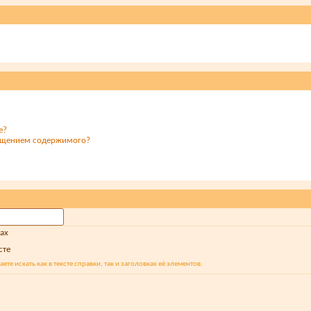
е?
мещением содержимого?
ках
сте
ете искать как в тексте справки, так и заголовках её элементов.