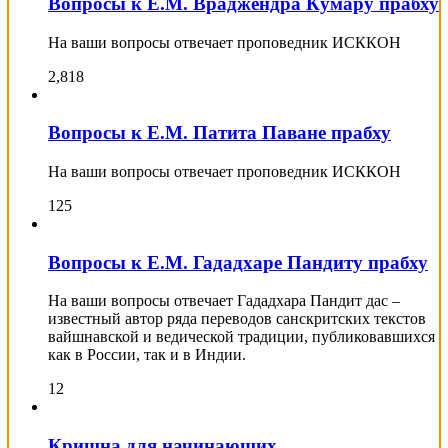
Вопросы к Е.М. Враджендра Кумару прабху
На ваши вопросы отвечает проповедник ИСККОН
2,818
Вопросы к Е.М. Патита Паване прабху
На ваши вопросы отвечает проповедник ИСККОН
125
Вопросы к Е.М. Гададхаре Пандиту прабху
На ваши вопросы отвечает Гададхара Пандит дас –
известный автор ряда переводов санскритских текстов
вайшнавской и ведической традиции, публиковавшихся
как в России, так и в Индии.
12
Кришна для начинающих