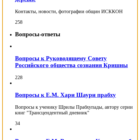
Контакты, новости, фотографии общин ИСККОН
258
Вопросы-ответы
Вопросы к Руководящему Совету
Российского общества сознания Кришны
228
Вопросы к Е.М. Хари Шаури прабху
Вопросы к ученику Шрилы Прабхупады, автору серии
книг "Трансцендентный дневник"
34