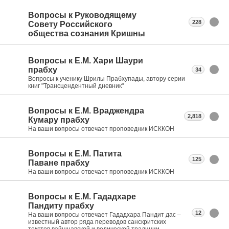
Вопросы к Руководящему
228
Совету Российского
общества сознания Кришны
Вопросы к Е.М. Хари Шаури
прабху
34
Вопросы к ученику Шрилы Прабхупады, автору серии
книг "Трансцендентный дневник"
Вопросы к Е.М. Враджендра
2,818
Кумару прабху
На ваши вопросы отвечает проповедник ИСККОН
Вопросы к Е.М. Патита
125
Паване прабху
На ваши вопросы отвечает проповедник ИСККОН
Вопросы к Е.М. Гададхаре
Пандиту прабху
12
На ваши вопросы отвечает Гададхара Пандит дас –
известный автор ряда переводов санскритских