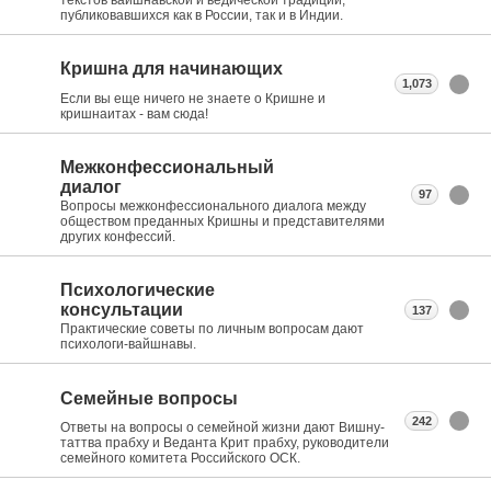
текстов вайшнавской и ведической традиции,
публиковавшихся как в России, так и в Индии.
Кришна для начинающих
1,073
Если вы еще ничего не знаете о Кришне и
кришнаитах - вам сюда!
Межконфессиональный
диалог
97
Вопросы межконфессионального диалога между
обществом преданных Кришны и представителями
других конфессий.
Психологические
консультации
137
Практические советы по личным вопросам дают
психологи-вайшнавы.
Семейные вопросы
242
Ответы на вопросы о семейной жизни дают Вишну-
таттва прабху и Веданта Крит прабху, руководители
семейного комитета Российского ОСК.