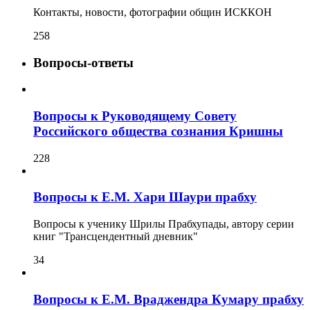
Контакты, новости, фотографии общин ИСККОН
258
Вопросы-ответы
Вопросы к Руководящему Совету
Российского общества сознания Кришны
228
Вопросы к Е.М. Хари Шаури прабху
Вопросы к ученику Шрилы Прабхупады, автору серии
книг "Трансцендентный дневник"
34
Вопросы к Е.М. Враджендра Кумару прабху