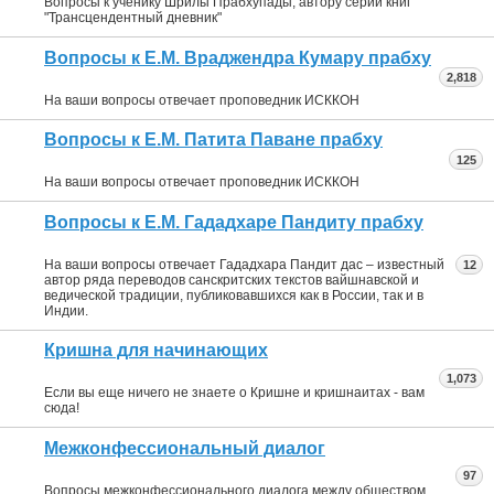
Вопросы к ученику Шрилы Прабхупады, автору серии книг
"Трансцендентный дневник"
Вопросы к Е.М. Враджендра Кумару прабху
2,818
На ваши вопросы отвечает проповедник ИСККОН
Вопросы к Е.М. Патита Паване прабху
125
На ваши вопросы отвечает проповедник ИСККОН
Вопросы к Е.М. Гададхаре Пандиту прабху
На ваши вопросы отвечает Гададхара Пандит дас – известный
12
автор ряда переводов санскритских текстов вайшнавской и
ведической традиции, публиковавшихся как в России, так и в
Индии.
Кришна для начинающих
1,073
Если вы еще ничего не знаете о Кришне и кришнаитах - вам
сюда!
Межконфессиональный диалог
97
Вопросы межконфессионального диалога между обществом