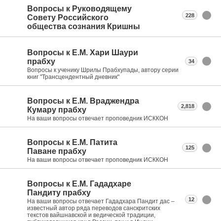
Вопросы к Руководящему
228
Совету Российского
общества сознания Кришны
Вопросы к Е.М. Хари Шаури
прабху
34
Вопросы к ученику Шрилы Прабхупады, автору серии
книг "Трансцендентный дневник"
Вопросы к Е.М. Враджендра
2,818
Кумару прабху
На ваши вопросы отвечает проповедник ИСККОН
Вопросы к Е.М. Патита
125
Паване прабху
На ваши вопросы отвечает проповедник ИСККОН
Вопросы к Е.М. Гададхаре
Пандиту прабху
12
На ваши вопросы отвечает Гададхара Пандит дас –
известный автор ряда переводов санскритских
текстов вайшнавской и ведической традиции,