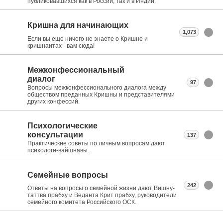
публиковавшихся как в России, так и в Индии.
Кришна для начинающих
1,073
Если вы еще ничего не знаете о Кришне и
кришнаитах - вам сюда!
Межконфессиональный
диалог
97
Вопросы межконфессионального диалога между
обществом преданных Кришны и представителями
других конфессий.
Психологические
консультации
137
Практические советы по личным вопросам дают
психологи-вайшнавы.
Семейные вопросы
242
Ответы на вопросы о семейной жизни дают Вишну-
таттва прабху и Веданта Крит прабху, руководители
семейного комитета Российского ОСК.