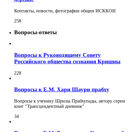
Контакты, новости, фотографии общин ИСККОН
258
Вопросы-ответы
Вопросы к Руководящему Совету
Российского общества сознания Кришны
228
Вопросы к Е.М. Хари Шаури прабху
Вопросы к ученику Шрилы Прабхупады, автору серии
книг "Трансцендентный дневник"
34