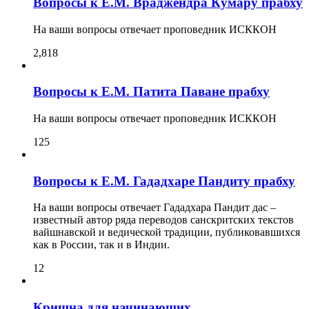
Вопросы к Е.М. Враджендра Кумару прабху
На ваши вопросы отвечает проповедник ИСККОН
2,818
Вопросы к Е.М. Патита Паване прабху
На ваши вопросы отвечает проповедник ИСККОН
125
Вопросы к Е.М. Гададхаре Пандиту прабху
На ваши вопросы отвечает Гададхара Пандит дас –
известный автор ряда переводов санскритских текстов
вайшнавской и ведической традиции, публиковавшихся
как в России, так и в Индии.
12
Кришна для начинающих