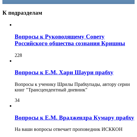
К подразделам
Вопросы к Руководящему Совету
Российского общества сознания Кришны
228
Вопросы к Е.М. Хари Шаури прабху
Вопросы к ученику Шрилы Прабхупады, автору серии
книг "Трансцендентный дневник"
34
Вопросы к Е.М. Враджендра Кумару прабху
На ваши вопросы отвечает проповедник ИСККОН