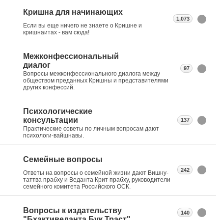
Кришна для начинающих
1,073
Если вы еще ничего не знаете о Кришне и
кришнаитах - вам сюда!
Межконфессиональный
диалог
97
Вопросы межконфессионального диалога между
обществом преданных Кришны и представителями
других конфессий.
Психологические
консультации
137
Практические советы по личным вопросам дают
психологи-вайшнавы.
Семейные вопросы
242
Ответы на вопросы о семейной жизни дают Вишну-
таттва прабху и Веданта Крит прабху, руководители
семейного комитета Российского ОСК.
Вопросы к издательству
140
"Бхактиведанта Бук Траст"