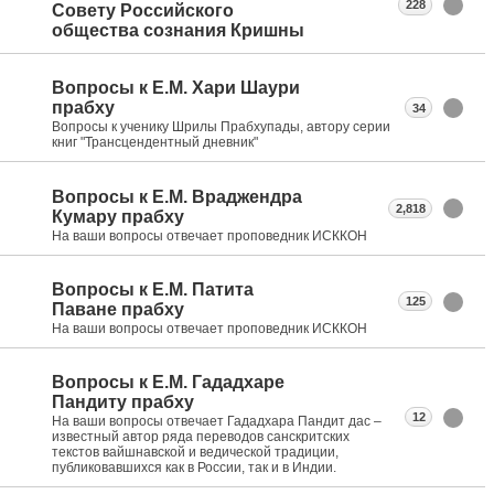
228
Совету Российского
общества сознания Кришны
Вопросы к Е.М. Хари Шаури
прабху
34
Вопросы к ученику Шрилы Прабхупады, автору серии
книг "Трансцендентный дневник"
Вопросы к Е.М. Враджендра
2,818
Кумару прабху
На ваши вопросы отвечает проповедник ИСККОН
Вопросы к Е.М. Патита
125
Паване прабху
На ваши вопросы отвечает проповедник ИСККОН
Вопросы к Е.М. Гададхаре
Пандиту прабху
12
На ваши вопросы отвечает Гададхара Пандит дас –
известный автор ряда переводов санскритских
текстов вайшнавской и ведической традиции,
публиковавшихся как в России, так и в Индии.