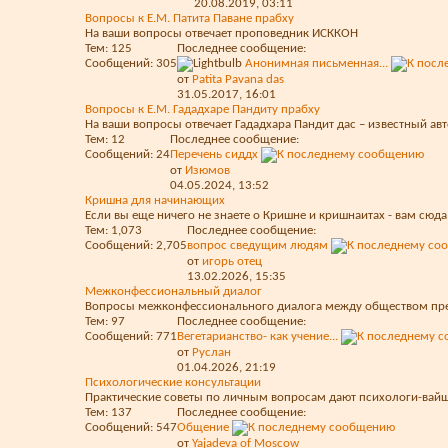
20.08.2019,
03:11
Вопросы к Е.М. Патита Паване прабху
На ваши вопросы отвечает проповедник ИСККОН
Тем: 125
Последнее сообщение:
Сообщений: 305
Анонимная письменная...
от
Patita Pavana das
31.05.2017,
16:01
Вопросы к Е.М. Гададхаре Пандиту прабху
На ваши вопросы отвечает Гададхара Пандит дас – известный авт
Тем: 12
Последнее сообщение:
Сообщений: 24
Перечень сиддх
от
Изюмов
04.05.2024,
13:52
Кришна для начинающих
Если вы еще ничего не знаете о Кришне и кришнаитах - вам сюда
Тем: 1,073
Последнее сообщение:
Сообщений: 2,705
вопрос сведущим людям
от
игорь отец
13.02.2026,
15:35
Межконфессиональный диалог
Вопросы межконфессионального диалога между обществом пре
Тем: 97
Последнее сообщение:
Сообщений: 771
Вегетарианство- как учение...
от
Руслан
01.04.2026,
21:19
Психологические консультации
Практические советы по личным вопросам дают психологи-вай
Тем: 137
Последнее сообщение:
Сообщений: 547
Общение
от
Yajadeva of Moscow