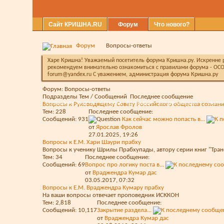
Сайт КРИШНА.RU
Форум
Что нового?
Форум
Вопросы-ответы
Харе Кришна! Уважаемый посетитель форума Кришна.ру. Искренне ра
рекомендуем внимательно ознакомиться с правилами форума - ОСО
forum@yandex.ru С уважением, администрация форума Кришна.ру
Форум:
Вопросы-ответы
Подразделы
Тем / Сообщений
Последнее сообщение
Сообщения за день
Справка
Календарь
Опции форума
Навиг
Вопросы к Руководящему Совету Российского общества сознан
Тем: 228
Последнее сообщение:
Сообщений: 931
Как сейчас можно попасть в...
от
Ярослав Фролов
27.01.2025,
19:26
Вопросы к Е.М. Хари Шаури прабху
Вопросы к ученику Шрилы Прабхупады, автору серии книг "Тра
Тем: 34
Последнее сообщение:
Сообщений: 69
Вопрос про логику поста в...
от
Враджендра Кумар дас
03.05.2017,
07:32
Вопросы к Е.М. Враджендра Кумару прабху
На ваши вопросы отвечает проповедник ИСККОН
Тем: 2,818
Последнее сообщение:
Сообщений: 10,117
Закрытие раздела...
от
Враджендра Кумар дас