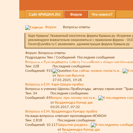
Сайт КРИШНА.RU
Форум
Что нового?
Форум
Вопросы-ответы
Харе Кришна! Уважаемый посетитель форума Кришна.ру. Искренне ра
рекомендуем внимательно ознакомиться с правилами форума - ОСО
forum@yandex.ru С уважением, администрация форума Кришна.ру
Форум:
Вопросы-ответы
Подразделы
Тем / Сообщений
Последнее сообщение
Сообщения за день
Справка
Календарь
Опции форума
Навиг
Вопросы к Руководящему Совету Российского общества сознан
Тем: 228
Последнее сообщение:
Сообщений: 931
Как сейчас можно попасть в...
от
Ярослав Фролов
27.01.2025,
19:26
Вопросы к Е.М. Хари Шаури прабху
Вопросы к ученику Шрилы Прабхупады, автору серии книг "Тра
Тем: 34
Последнее сообщение:
Сообщений: 69
Вопрос про логику поста в...
от
Враджендра Кумар дас
03.05.2017,
07:32
Вопросы к Е.М. Враджендра Кумару прабху
На ваши вопросы отвечает проповедник ИСККОН
Тем: 2,818
Последнее сообщение:
Сообщений: 10,117
Закрытие раздела...
от
Враджендра Кумар дас