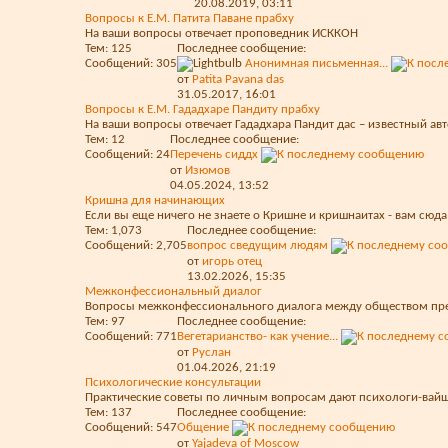
20.08.2019,
03:11
Вопросы к Е.М. Патита Паване прабху
На ваши вопросы отвечает проповедник ИСККОН
Тем: 125
Последнее сообщение:
Сообщений: 305
Анонимная письменная...
от
Patita Pavana das
31.05.2017,
16:01
Вопросы к Е.М. Гададхаре Пандиту прабху
На ваши вопросы отвечает Гададхара Пандит дас – известный авт
Тем: 12
Последнее сообщение:
Сообщений: 24
Перечень сиддх
от
Изюмов
04.05.2024,
13:52
Кришна для начинающих
Если вы еще ничего не знаете о Кришне и кришнаитах - вам сюда
Тем: 1,073
Последнее сообщение:
Сообщений: 2,705
вопрос сведущим людям
от
игорь отец
13.02.2026,
15:35
Межконфессиональный диалог
Вопросы межконфессионального диалога между обществом пре
Тем: 97
Последнее сообщение:
Сообщений: 771
Вегетарианство- как учение...
от
Руслан
01.04.2026,
21:19
Психологические консультации
Практические советы по личным вопросам дают психологи-вай
Тем: 137
Последнее сообщение:
Сообщений: 547
Общение
от
Yajadeva of Moscow