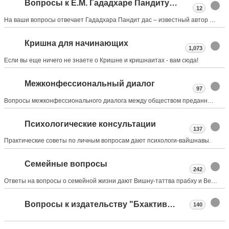
Вопросы к Е.М. Гададхаре Пандиту прабху
12
На ваши вопросы отвечает Гададхара Пандит дас – известный автор ряда переводов санскритских текстов вайшнавской и ведической традиции, публиковавшихся как в России, так и в Индии.
Кришна для начинающих
1,073
Если вы еще ничего не знаете о Кришне и кришнаитах - вам сюда!
Межконфессиональный диалог
97
Вопросы межконфессионального диалога между обществом преданных Кришны и представителями других конфессий.
Психологические консультации
137
Практические советы по личным вопросам дают психологи-вайшнавы.
Семейные вопросы
242
Ответы на вопросы о семейной жизни дают Вишну-таттва прабху и Веданта Крит прабху, руководители семейного комитета Российского ОСК.
Вопросы к издательству "Бхактиведанта Бук Траст"
140