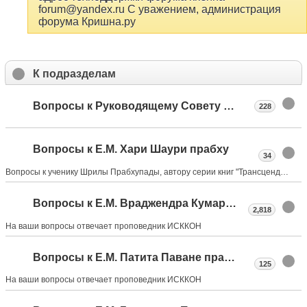
forum@yandex.ru С уважением, администрация
форума Кришна.ру
К подразделам
Вопросы к Руководящему Совету Российского общества сознания Кришны
228
Вопросы к Е.М. Хари Шаури прабху
34
Вопросы к ученику Шрилы Прабхупады, автору серии книг "Трансцендентный дневник"
Вопросы к Е.М. Враджендра Кумару прабху
2,818
На ваши вопросы отвечает проповедник ИСККОН
Вопросы к Е.М. Патита Паване прабху
125
На ваши вопросы отвечает проповедник ИСККОН