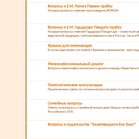
Вопросы к Е.М. Патита Паване прабху
На ваши вопросы отвечает проповедник ИСККОН
Вопросы к Е.М. Гададхаре Пандиту прабху
На ваши вопросы отвечает Гададхара Пандит дас – известный а
ведической традиции, публиковавшихся как в России, так и в 
Кришна для начинающих
Если вы еще ничего не знаете о Кришне и кришнаитах - вам сюд
Межконфессиональный диалог
Вопросы межконфессионального диалога между обществом п
Психологические консультации
Практические советы по личным вопросам дают психологи-ва
Семейные вопросы
Ответы на вопросы о семейной жизни дают Вишну-таттва прабх
Российского ОСК.
Вопросы к издательству "Бхактиведанта Бук Траст"