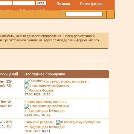
Помощь
Регистрация
Забыли пароль?
помнить?
написать, Вам надо зарегистрироваться. Перед регистрацией
с регистрацией пишите на адрес техподдержки форума krishna-
Расширенный поиск
 Сообщений
Последнее сообщение
Тем: 228
Как сейчас можно попасть в...
ий: 931
от
Ярослав Фролов
27.01.2025,
19:26
Тем: 34
Вопрос про логику поста в...
ний: 69
от
Враджендра Кумар дас
03.05.2017,
07:32
м: 2,818
Закрытие раздела...
 10,117
от
Враджендра Кумар дас
20.08.2019,
03:11