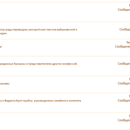
Сообщен
Сообще
втор ряда переводов санскритских текстов вайшнавской и
Индии.
Те
Сообщений
а!
Сообщен
реданных Кришны и представителями других конфессий.
Сообщен
йшнавы.
Сообщен
у и Веданта Крит прабху, руководители семейного комитета
Сообщен