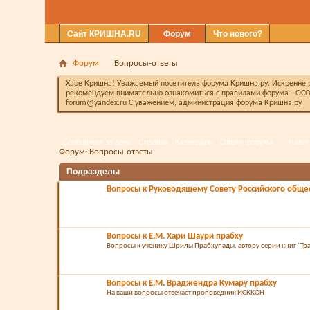
Сайт КРИШНА.RU
Форум
Что нового?
Форум
Вопросы-ответы
Харе Кришна! Уважаемый посетитель форума Кришна.ру. Искренне ра
рекомендуем внимательно ознакомиться с правилами форума - ОСО
forum@yandex.ru С уважением, администрация форума Кришна.ру
Сообщения за день
Справка
Календарь
Опции форума
Навиг
Форум:
Вопросы-ответы
Подразделы
Вопросы к Руководящему Совету Российского обще
Вопросы к Е.М. Хари Шаури прабху
Вопросы к ученику Шрилы Прабхупады, автору серии книг "Т
Вопросы к Е.М. Враджендра Кумару прабху
На ваши вопросы отвечает проповедник ИСККОН