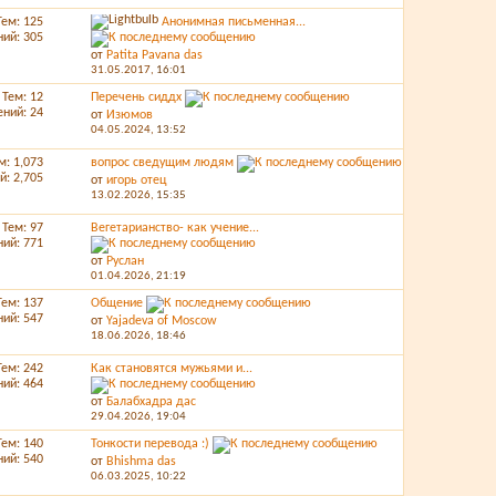
Тем: 125
Анонимная письменная...
ий: 305
от
Patita Pavana das
31.05.2017,
16:01
Тем: 12
Перечень сиддх
ний: 24
от
Изюмов
04.05.2024,
13:52
м: 1,073
вопрос сведущим людям
: 2,705
от
игорь отец
13.02.2026,
15:35
Тем: 97
Вегетарианство- как учение...
ий: 771
от
Руслан
01.04.2026,
21:19
Тем: 137
Общение
ий: 547
от
Yajadeva of Moscow
18.06.2026,
18:46
Тем: 242
Как становятся мужьями и...
ий: 464
от
Балабхадра дас
29.04.2026,
19:04
Тем: 140
Тонкости перевода :)
ий: 540
от
Bhishma das
06.03.2025,
10:22