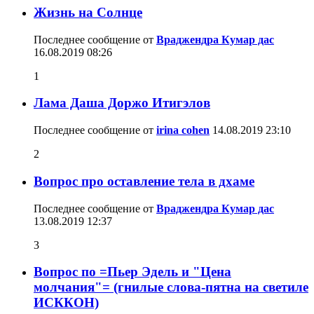
Жизнь на Солнце
Последнее сообщение от
Враджендра Кумар дас
16.08.2019
08:26
1
Лама Даша Доржо Итигэлов
Последнее сообщение от
irina cohen
14.08.2019
23:10
2
Вопрос про оставление тела в дхаме
Последнее сообщение от
Враджендра Кумар дас
13.08.2019
12:37
3
Вопрос по =Пьер Эдель и "Цена
молчания"= (гнилые слова-пятна на светиле
ИСККОН)