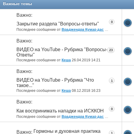
11
12
13
14
15
16
17
Важные темы
Важно:
0
Закрытие раздела "Вопросы-ответы"
Последнее сообщение от
Враджендра Кумар дас
20.08.2019
03:11
Важно:
ВИДЕО на YouTube - Рубрика "Вопросы-
23
Ответы"
Последнее сообщение от
Кеша
26.04.2019
14:21
Важно:
ВИДЕО на YouTube - Рубрика "Что
1
такое..."
Последнее сообщение от
Кеша
08.12.2018
16:23
Важно:
0
Как воспринимать нападки на ИСККОН
Последнее сообщение от
Враджендра Кумар дас
25.01.2018
18:25
Гормоны и духовная практика
Важно:
1