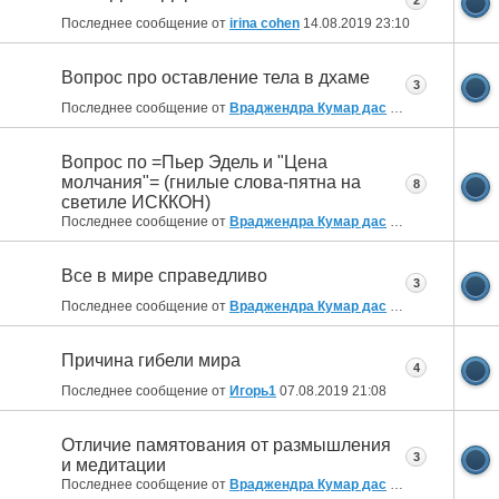
Последнее сообщение от
irina cohen
14.08.2019
23:10
Вопрос про оставление тела в дхаме
3
Последнее сообщение от
Враджендра Кумар дас
13.08.2019
12:37
Вопрос по =Пьер Эдель и "Цена
молчания"= (гнилые слова-пятна на
8
светиле ИСККОН)
Последнее сообщение от
Враджендра Кумар дас
09.08.2019
10:53
Все в мире справедливо
3
Последнее сообщение от
Враджендра Кумар дас
08.08.2019
08:30
Причина гибели мира
4
Последнее сообщение от
Игорь1
07.08.2019
21:08
Отличие памятования от размышления
3
и медитации
Последнее сообщение от
Враджендра Кумар дас
06.08.2019
11:22