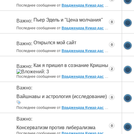
Последнее сообщение от
Враджендра Кумар дас
21.01.2018
12:00
Пьер Эдель и "Цена молчания"
Важно:
0
Последнее сообщение от
Враджендра Кумар дас
21.10.2017
18:47
Открылся мой сайт
Важно:
0
Последнее сообщение от
Враджендра Кумар дас
28.12.2012
09:53
Как я пришел в сознание Кришны
Важно:
2
Последнее сообщение от
Враджендра Кумар дас
19.12.2012
16:32
Важно:
Вайшнавы и астрология (исследование)
0
Последнее сообщение от
Враджендра Кумар дас
17.08.2012
05:12
Важно:
0
Консерватизм против либерализма
Последнее сообщение от
Враджендра Кумар дас
29.06.2012
01:07