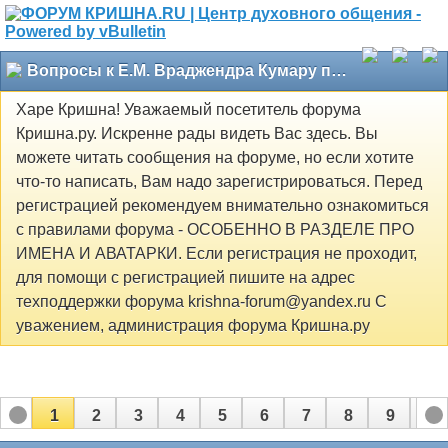
Вопросы к Е.М. Враджендра Кумару прабху
Харе Кришна! Уважаемый посетитель форума
Кришна.ру. Искренне рады видеть Вас здесь. Вы
можете читать сообщения на форуме, но если хотите
что-то написать, Вам надо зарегистрироваться. Перед
регистрацией рекомендуем внимательно ознакомиться
с правилами форума - ОСОБЕННО В РАЗДЕЛЕ ПРО
ИМЕНА И АВАТАРКИ. Если регистрация не проходит,
для помощи с регистрацией пишите на адрес
техподдержки форума krishna-forum@yandex.ru С
уважением, администрация форума Кришна.ру
1
2
3
4
5
6
7
8
9
10