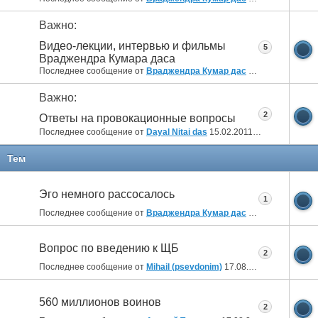
Важно:
Видео-лекции, интервью и фильмы
5
Враджендра Кумара даса
Последнее сообщение от
Враджендра Кумар дас
28.03.2012
14:20
Важно:
2
Ответы на провокационные вопросы
Последнее сообщение от
Dayal Nitai das
15.02.2011
11:53
Тем
Эго немного рассосалось
1
Последнее сообщение от
Враджендра Кумар дас
19.08.2019
08:14
Вопрос по введению к ЩБ
2
Последнее сообщение от
Mihail (psevdonim)
17.08.2019
15:24
560 миллионов воинов
2