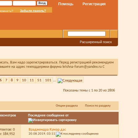
Помощь
Регистрация
Забыли пароль?
помнить?
Расширенный поиск
писать, Вам надо зарегистрироваться. Перед регистрацией рекомендуем
ишите на адрес техподдержки форума krishna-forum@yandex.ru С
6
7
8
9
10
11
51
101
...
Показаны темы с 1 по 20 из 2806
Опции раздела
Поиск по разделу
росмотров
Последнее сообщение от
Ответов:
0
Враджендра Кумар дас
: 184,952
20.08.2019,
03:11