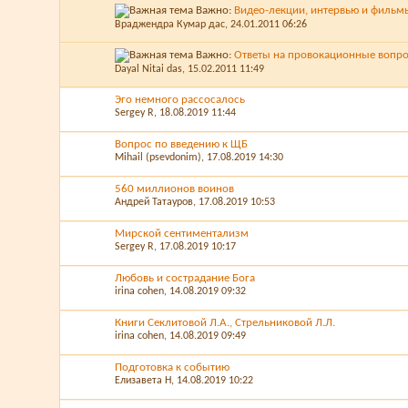
Важно:
Видео-лекции, интервью и фильм
Враджендра Кумар дас
, 24.01.2011 06:26
Важно:
Ответы на провокационные вопр
Dayal Nitai das
, 15.02.2011 11:49
Эго немного рассосалось
Sergey R
, 18.08.2019 11:44
Вопрос по введению к ЩБ
Mihail (psevdonim)
, 17.08.2019 14:30
560 миллионов воинов
Андрей Татауров
, 17.08.2019 10:53
Мирской сентиментализм
Sergey R
, 17.08.2019 10:17
Любовь и сострадание Бога
irina cohen
, 14.08.2019 09:32
Книги Секлитовой Л.А., Стрельниковой Л.Л.
irina cohen
, 14.08.2019 09:49
Подготовка к событию
Елизавета Н
, 14.08.2019 10:22