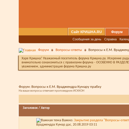
Сайт КРИШНА.RU
Форум
Сообщения за день
Справка
Кален
Форум
Вопросы-ответы
Вопросы к Е.М. Враджен
Харе Кришна! Уважаемый посетитель форума Кришна.ру. Искренне рады 
внимательно ознакомиться с правилами форума - ОСОБЕННО В РАЗДЕЛЕ 
уважением, администрация форума Кришна.ру
Форум:
Вопросы к Е.М. Враджендра Кумару прабху
На ваши вопросы отвечает проповедник ИСККОН
Заголовок
/
Автор
Важно:
Закрытие раздела "Вопросы-отве
Враджендра Кумар дас
, 20.08.2019 03:11