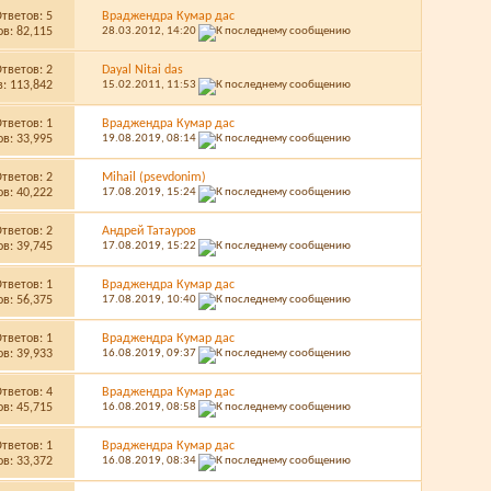
Ответов:
5
Враджендра Кумар дас
в: 82,115
28.03.2012,
14:20
Ответов:
2
Dayal Nitai das
: 113,842
15.02.2011,
11:53
Ответов:
1
Враджендра Кумар дас
в: 33,995
19.08.2019,
08:14
Ответов:
2
Mihail (psevdonim)
в: 40,222
17.08.2019,
15:24
Ответов:
2
Андрей Татауров
в: 39,745
17.08.2019,
15:22
Ответов:
1
Враджендра Кумар дас
в: 56,375
17.08.2019,
10:40
Ответов:
1
Враджендра Кумар дас
в: 39,933
16.08.2019,
09:37
Ответов:
4
Враджендра Кумар дас
в: 45,715
16.08.2019,
08:58
Ответов:
1
Враджендра Кумар дас
в: 33,372
16.08.2019,
08:34