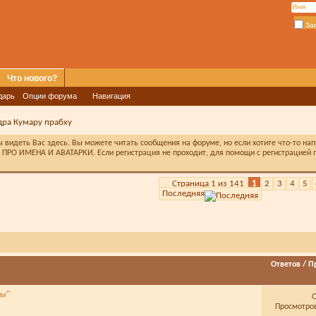
За
Что нового?
дарь
Опции форума
Навигация
дра Кумару прабху
видеть Вас здесь. Вы можете читать сообщения на форуме, но если хотите что-то на
ПРО ИМЕНА И АВАТАРКИ. Если регистрация не проходит, для помощи с регистрацией п
Страница 1 из 141
1
2
3
4
5
Последняя
Ответов
/
П
ты"
Просмотров