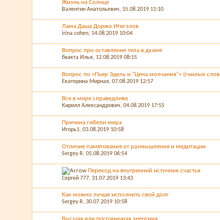
Жизнь на Солнце
Валентин Анатольевич
, 15.08.2019 11:10
Лама Даша Доржо Итигэлов
irina cohen
, 14.08.2019 10:04
Вопрос про оставление тела в дхаме
бхакта Илья
, 12.08.2019 08:15
Вопрос по =Пьер Эдель и "Цена молчания"= (гнилые слов
Екатерина Мирная
, 07.08.2019 12:57
Все в мире справедливо
Кирилл Александрович
, 04.08.2019 17:55
Причина гибели мира
Игорь1
, 03.08.2019 10:58
Отличие памятования от размышления и медитации
Sergey R
, 05.08.2019 06:54
Переход на внутренний источник счастья
Сергей 777
, 31.07.2019 13:43
Как можно лучше исполнить свой долг
Sergey R
, 30.07.2019 10:58
Высшая или пограничная энергиия