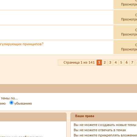
Просмотро
Просмотро
Просмотро
регулирующих принципов?
Просмотро
Страница 1 из 141
1
2
3
4
5
6
7
темы по...
нию
убыванию
Ваши права
Вы
не можете
создавать новые темы
Вы
не можете
отвечать в темах
Вы
не можете
прикреплять вложени