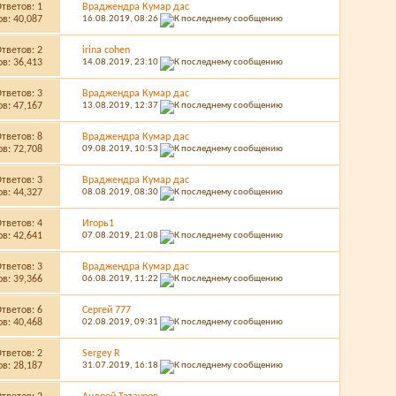
Ответов:
1
Враджендра Кумар дас
в: 40,087
16.08.2019,
08:26
Ответов:
2
irina cohen
в: 36,413
14.08.2019,
23:10
Ответов:
3
Враджендра Кумар дас
в: 47,167
13.08.2019,
12:37
Ответов:
8
Враджендра Кумар дас
в: 72,708
09.08.2019,
10:53
Ответов:
3
Враджендра Кумар дас
в: 44,327
08.08.2019,
08:30
Ответов:
4
Игорь1
в: 42,641
07.08.2019,
21:08
Ответов:
3
Враджендра Кумар дас
в: 39,366
06.08.2019,
11:22
Ответов:
6
Сергей 777
в: 40,468
02.08.2019,
09:31
Ответов:
2
Sergey R
в: 28,187
31.07.2019,
16:18