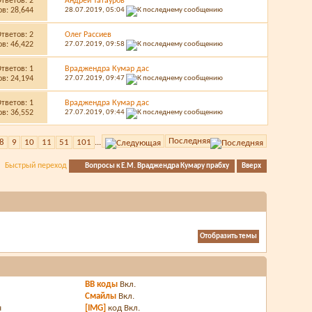
Ответов:
2
Андрей Татауров
в: 28,644
28.07.2019,
05:04
Ответов:
2
Олег Рассиев
в: 46,422
27.07.2019,
09:58
Ответов:
1
Враджендра Кумар дас
в: 24,194
27.07.2019,
09:47
Ответов:
1
Враджендра Кумар дас
в: 36,552
27.07.2019,
09:44
Последняя
8
9
10
11
51
101
...
Быстрый переход
Вопросы к Е.М. Враджендра Кумару прабху
Вверх
BB коды
Вкл.
Смайлы
Вкл.
я
[IMG]
код
Вкл.