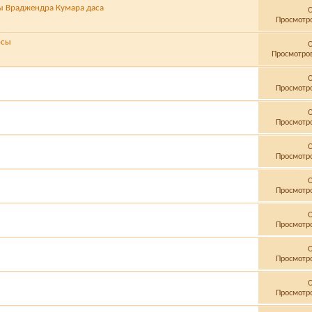
ы Враджендра Кумара даса
Просмотро
осы
Просмотров
Просмотро
Просмотро
Просмотро
Просмотро
Просмотро
Просмотро
Просмотро