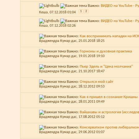
Важно:
ВИДЕО на YouTube - Р
1
2
Кеша
, 07.12.2018 01:04
Важно:
ВИДЕО на YouTube - Ру
Кеша
, 07.12.2018 02:26
Важно:
Как воспринимать нападки на ИС
Враджендра Кумар дас
, 25.01.2018 18:25
Важно:
Гормоны и духовная практика
Враджендра Кумар дас
, 19.01.2018 19:10
Важно:
Пьер Эдель и "Цена молчания"
Враджендра Кумар дас
, 21.10.2017 18:47
Важно:
Открылся мой сайт
Враджендра Кумар дас
, 28.12.2012 09:53
Важно:
Как я пришел в сознание Кришны
Враджендра Кумар дас
, 28.01.2011 09:49
Важно:
Вайшнавы и астрология (исследо
Враджендра Кумар дас
, 17.08.2012 05:12
Важно:
Консерватизм против либерализ
Враджендра Кумар дас
, 29.06.2012 01:07