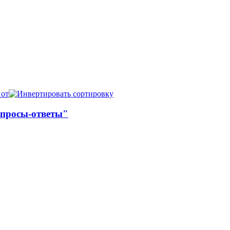
 от
опросы-ответы"