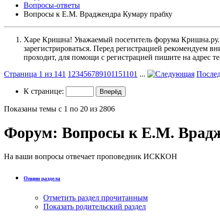
Вопросы-ответы
Вопросы к Е.М. Враджендра Кумару прабху
Харе Кришна! Уважаемый посетитель форума Кришна.ру. И
зарегистрироваться. Перед регистрацией рекомендуе
проходит, для помощи с регистрацией пишите на адрес 
Страница 1 из 141
1
2
3
4
5
6
7
8
9
10
11
51
101
...
После
К странице:
Показаны темы с 1 по 20 из 2806
Форум:
Вопросы к Е.М. Врад
На ваши вопросы отвечает проповедник ИСККОН
Опции раздела
Отметить раздел прочитанным
Показать родительский раздел