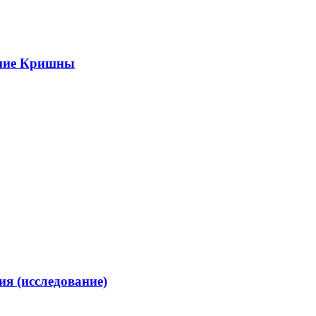
ание Кришны
я (исследование)