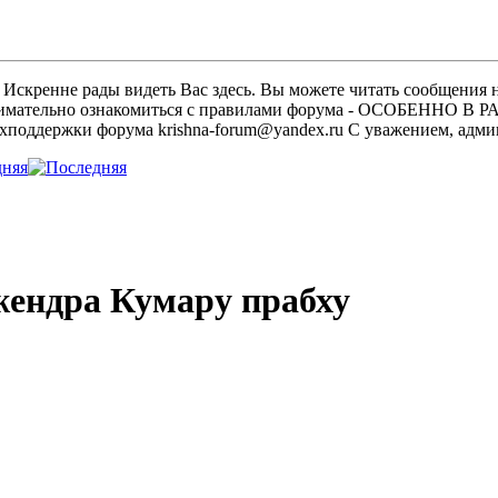
скренне рады видеть Вас здесь. Вы можете читать сообщения на
м внимательно ознакомиться с правилами форума - ОСОБЕННО
техподдержки форума krishna-forum@yandex.ru С уважением, ад
дняя
жендра Кумару прабху