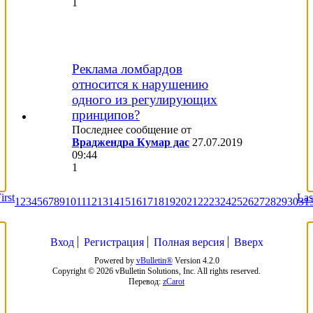
1
Реклама ломбардов
относится к нарушению
одного из регулирующих
принципов?
Последнее сообщение от
Враджендра Кумар дас
27.07.2019
09:44
1
irst
Las
1
2
3
4
5
6
7
8
9
10
11
12
13
14
15
16
17
18
19
20
21
22
23
24
25
26
27
28
29
30
31
Вход
Регистрация
Полная версия
Вверх
Powered by
vBulletin®
Version 4.2.0
Copyright © 2026 vBulletin Solutions, Inc. All rights reserved.
Перевод:
zCarot