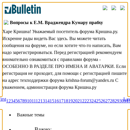
Вопросы к Е.М. Враджендра Кумару прабху
Харе Кришна! Уважаемый посетитель форума Кришна.ру.
Искренне рады видеть Вас здесь. Вы можете читать
сообщения на форуме, но если хотите что-то написать, Вам
надо зарегистрироваться. Перед регистрацией рекомендуем
внимательно ознакомиться с правилами форума -
ОСОБЕННО В РАЗДЕЛЕ ПРО ИМЕНА И АВАТАРКИ. Если
регистрация не проходит, для помощи с регистрацией пишите
на адрес техподдержки форума krishna-forum@yandex.ru С
уважением, администрация форума Кришна.ру
irst
Las
1
2
3
4
5
6
7
8
9
10
11
12
13
14
15
16
17
18
19
20
21
22
23
24
25
26
27
28
29
30
31
Важные темы
Важно: