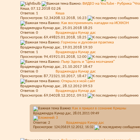
Важно:
ВИДЕО на YouTube - Рубрика "Что 
Кеша
, 07.12.2018 02:26
Ответов:
1
Кеша
Просмотров: 52,342
08.12.2018,
16:23
Важно:
Как воспринимать нападки на ИСККОН
Враджендра Кумар дас
, 25.01.2018 18:25
Ответов:
0
Враджендра Кумар дас
Просмотров: 69,498
25.01.2018,
18:25
Важно:
Гормоны и духовная практика
Враджендра Кумар дас
, 19.01.2018 19:10
Ответов:
1
Враджендра Кумар дас
Просмотров: 94,459
21.01.2018,
12:00
Важно:
Пьер Эдель и "Цена молчания"
Враджендра Кумар дас
, 21.10.2017 18:47
Ответов:
0
Враджендра Кумар дас
Просмотров: 87,723
21.10.2017,
18:47
Важно:
Открылся мой сайт
Враджендра Кумар дас
, 28.12.2012 09:53
Ответов:
0
Враджендра Кумар дас
Просмотров: 69,040
28.12.2012,
09:53
Важно:
Как я пришел в сознание Кришны
Враджендра Кумар дас
, 28.01.2011 09:49
Ответов:
2
Враджендра Кумар дас
Просмотров: 124,056
19.12.2012,
16:32