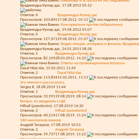
Важно:
Вайшнавы и астрология (исследование)
Враджендра Кумар дас
, 17.08.2012 05:12
Ответов:
0
Враджендра Кумар дас
Просмотров: 103,845
17.08.2012,
05:12
Важно:
Консерватизм против либерализма
Враджендра Кумар дас
, 29.06.2012 01:07
Ответов:
0
Враджендра Кумар дас
Просмотров: 127,071
29.06.2012,
01:07
Важно:
Видео-лекции, интервью и фильмы Врадженд
Враджендра Кумар дас
, 24.01.2011 06:26
Ответов:
5
Враджендра Кумар дас
Просмотров: 82,109
28.03.2012,
14:20
Важно:
Ответы на провокационные вопросы
Dayal Nitai das
, 15.02.2011 11:49
Ответов:
2
Dayal Nitai das
Просмотров: 113,834
15.02.2011,
11:53
Эго немного рассосалось
Sergey R
, 18.08.2019 11:44
Ответов:
1
Враджендра Кумар дас
Просмотров: 33,991
19.08.2019,
08:14
Вопрос по введению к ЩБ
Mihail (psevdonim)
, 17.08.2019 14:30
Ответов:
2
Mihail (psevdonim)
Просмотров: 40,214
17.08.2019,
15:24
560 миллионов воинов
Андрей Татауров
, 17.08.2019 10:53
Ответов:
2
Андрей Татауров
Просмотров: 39,737
17.08.2019,
15:22