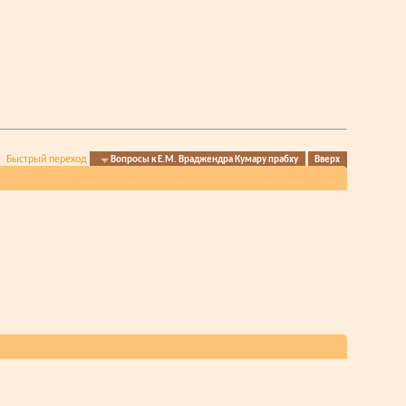
Быстрый переход
Вопросы к Е.М. Враджендра Кумару прабху
Вверх