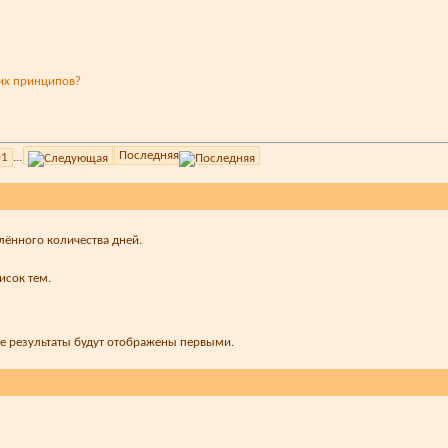
их принципов?
Последняя
01
...
лённого количества дней.
исок тем.
ые результаты будут отображены первыми.