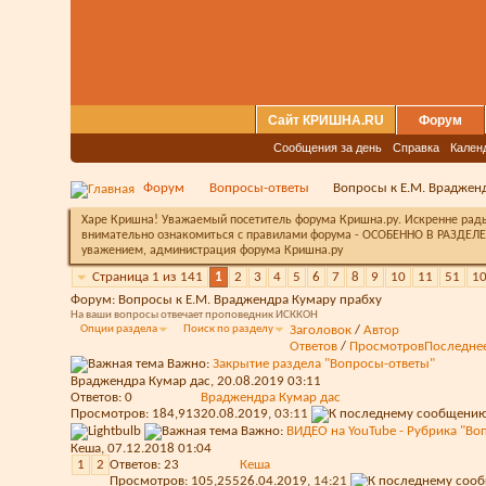
Сайт КРИШНА.RU
Форум
Сообщения за день
Справка
Кален
Форум
Вопросы-ответы
Вопросы к Е.М. Враджен
Харе Кришна! Уважаемый посетитель форума Кришна.ру. Искренне рады 
внимательно ознакомиться с правилами форума - ОСОБЕННО В РАЗДЕЛЕ 
уважением, администрация форума Кришна.ру
Страница 1 из 141
1
2
3
4
5
6
7
8
9
10
11
51
1
Форум:
Вопросы к Е.М. Враджендра Кумару прабху
На ваши вопросы отвечает проповедник ИСККОН
Опции раздела
Поиск по разделу
Заголовок
/
Автор
Ответов
/
Просмотров
Последне
Важно:
Закрытие раздела "Вопросы-ответы"
Враджендра Кумар дас
, 20.08.2019 03:11
Ответов:
0
Враджендра Кумар дас
Просмотров: 184,913
20.08.2019,
03:11
Важно:
ВИДЕО на YouTube - Рубрика "В
Кеша
, 07.12.2018 01:04
1
2
Ответов:
23
Кеша
Просмотров: 105,255
26.04.2019,
14:21