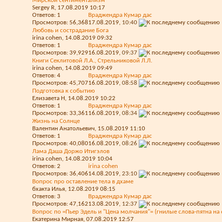
Мирской сентиментализм
Sergey R
, 17.08.2019 10:17
Ответов:
1
Враджендра Кумар дас
Просмотров: 56,368
17.08.2019,
10:40
Любовь и сострадание Бога
irina cohen
, 14.08.2019 09:32
Ответов:
1
Враджендра Кумар дас
Просмотров: 39,929
16.08.2019,
09:37
Книги Секлитовой Л.А., Стрельниковой Л.Л.
irina cohen
, 14.08.2019 09:49
Ответов:
4
Враджендра Кумар дас
Просмотров: 45,707
16.08.2019,
08:58
Подготовка к событию
Елизавета Н
, 14.08.2019 10:22
Ответов:
1
Враджендра Кумар дас
Просмотров: 33,361
16.08.2019,
08:34
Жизнь на Солнце
Валентин Анатольевич
, 15.08.2019 11:10
Ответов:
1
Враджендра Кумар дас
Просмотров: 40,080
16.08.2019,
08:26
Лама Даша Доржо Итигэлов
irina cohen
, 14.08.2019 10:04
Ответов:
2
irina cohen
Просмотров: 36,406
14.08.2019,
23:10
Вопрос про оставление тела в дхаме
бхакта Илья
, 12.08.2019 08:15
Ответов:
3
Враджендра Кумар дас
Просмотров: 47,162
13.08.2019,
12:37
Вопрос по =Пьер Эдель и "Цена молчания"= (гнилые слова-пятна на
Екатерина Мирная
, 07.08.2019 12:57