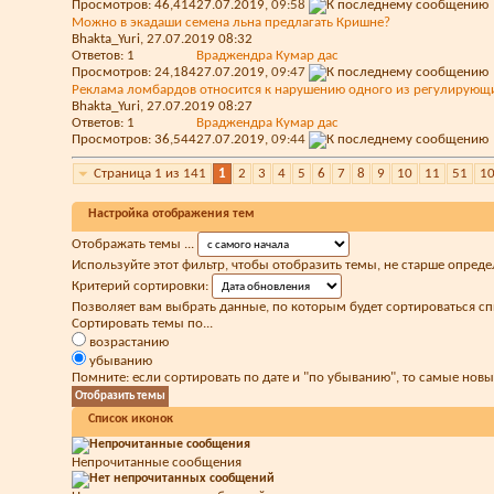
Просмотров: 46,414
27.07.2019,
09:58
Можно в экадаши семена льна предлагать Кришне?
Bhakta_Yuri
, 27.07.2019 08:32
Ответов:
1
Враджендра Кумар дас
Просмотров: 24,184
27.07.2019,
09:47
Реклама ломбардов относится к нарушению одного из регулирующ
Bhakta_Yuri
, 27.07.2019 08:27
Ответов:
1
Враджендра Кумар дас
Просмотров: 36,544
27.07.2019,
09:44
Страница 1 из 141
1
2
3
4
5
6
7
8
9
10
11
51
1
Настройка отображения тем
Отображать темы ...
Используйте этот фильтр, чтобы отобразить темы, не старше опреде
Критерий сортировки:
Позволяет вам выбрать данные, по которым будет сортироваться сп
Сортировать темы по...
возрастанию
убыванию
Помните: если сортировать по дате и "по убыванию", то самые нов
Список иконок
Непрочитанные сообщения