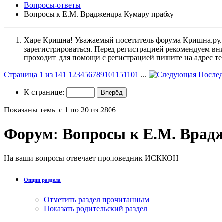
Вопросы-ответы
Вопросы к Е.М. Враджендра Кумару прабху
Харе Кришна! Уважаемый посетитель форума Кришна.ру. И
зарегистрироваться. Перед регистрацией рекомендуе
проходит, для помощи с регистрацией пишите на адрес 
Страница 1 из 141
1
2
3
4
5
6
7
8
9
10
11
51
101
...
После
К странице:
Показаны темы с 1 по 20 из 2806
Форум:
Вопросы к Е.М. Врад
На ваши вопросы отвечает проповедник ИСККОН
Опции раздела
Отметить раздел прочитанным
Показать родительский раздел