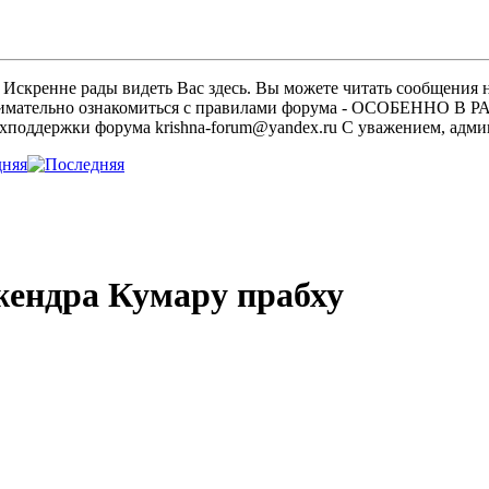
скренне рады видеть Вас здесь. Вы можете читать сообщения на
м внимательно ознакомиться с правилами форума - ОСОБЕННО
техподдержки форума krishna-forum@yandex.ru С уважением, ад
дняя
жендра Кумару прабху