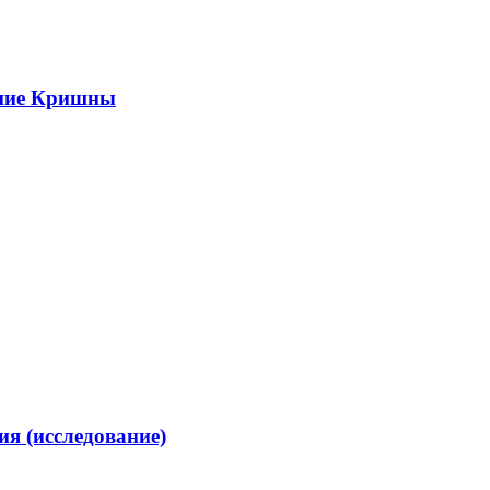
ание Кришны
я (исследование)