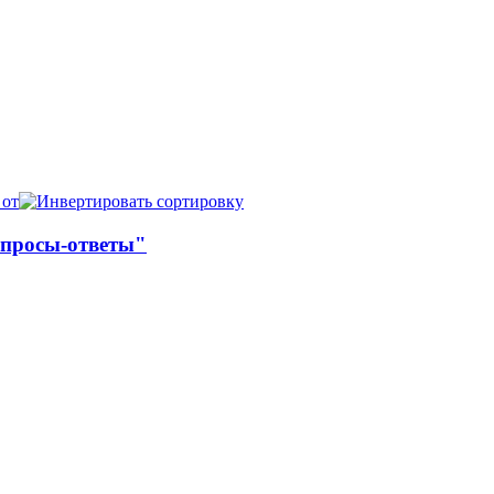
 от
опросы-ответы"