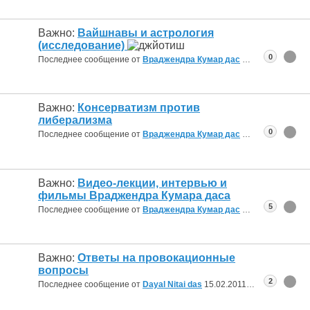
Важно:
Вайшнавы и астрология
(исследование)
0
Последнее сообщение от
Враджендра Кумар дас
17.08.2012
05:12
Важно:
Консерватизм против
либерализма
0
Последнее сообщение от
Враджендра Кумар дас
29.06.2012
01:07
Важно:
Видео-лекции, интервью и
фильмы Враджендра Кумара даса
5
Последнее сообщение от
Враджендра Кумар дас
28.03.2012
14:20
Важно:
Ответы на провокационные
вопросы
2
Последнее сообщение от
Dayal Nitai das
15.02.2011
11:53