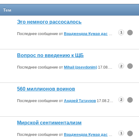
Тем
Эго немного рассосалось
1
Последнее сообщение от
Враджендра Кумар дас
19.08.2019
08:14
Вопрос по введению к ЩБ
2
Последнее сообщение от
Mihail (psevdonim)
17.08.2019
15:24
560 миллионов воинов
2
Последнее сообщение от
Андрей Татауров
17.08.2019
15:22
Мирской сентиментализм
1
Последнее сообщение от
Враджендра Кумар дас
17.08.2019
10:40