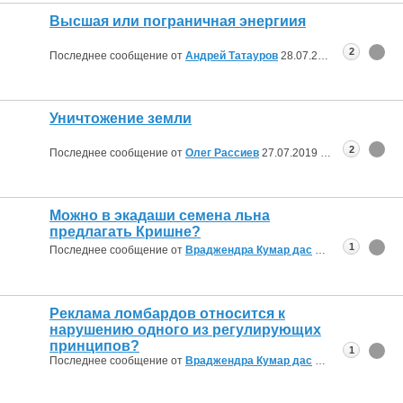
Высшая или пограничная энергиия
2
Последнее сообщение от
Андрей Татауров
28.07.2019
05:04
Уничтожение земли
2
Последнее сообщение от
Олег Рассиев
27.07.2019
09:58
Можно в экадаши семена льна
предлагать Кришне?
1
Последнее сообщение от
Враджендра Кумар дас
27.07.2019
09:47
Реклама ломбардов относится к
нарушению одного из регулирующих
принципов?
1
Последнее сообщение от
Враджендра Кумар дас
27.07.2019
09:44