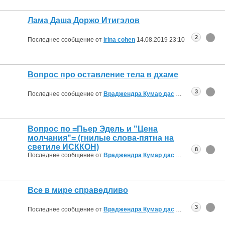
Лама Даша Доржо Итигэлов
2
Последнее сообщение от
irina cohen
14.08.2019
23:10
Вопрос про оставление тела в дхаме
3
Последнее сообщение от
Враджендра Кумар дас
13.08.2019
12:37
Вопрос по =Пьер Эдель и "Цена
молчания"= (гнилые слова-пятна на
светиле ИСККОН)
8
Последнее сообщение от
Враджендра Кумар дас
09.08.2019
10:53
Все в мире справедливо
3
Последнее сообщение от
Враджендра Кумар дас
08.08.2019
08:30