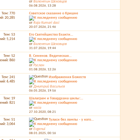
от
Валентин Шеховцов
06.08.2026,
13:28
Тем: 770
Советское сказание о Кришне
й: 20,285
от
Raja Kumari dasi
20.07.2026,
21:46
Тем: 53
Его Святейшество Бхакти...
ий: 5,214
от
Валентин Шеховцов
31.07.2026,
19:44
Тем: 52
В. Семенов. Ведическая...
ений: 860
от
Руслан
01.08.2026,
12:26
Тем: 241
Изображения Божеств
ий: 6,485
от
Дмитрий Васильев
06.05.2026,
19:56
Тем: 19
Шалаграм и Говардхана шилы:...
ений: 821
от
vasia
27.10.2020,
08:21
Тем: 51
Туласи без лампы - у кого...
ий: 3,064
от
Evgenui
08.01.2025,
00:16