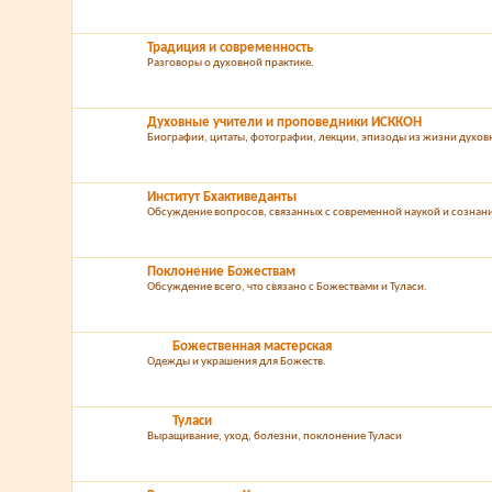
Традиция и современность
Разговоры о духовной практике.
Духовные учители и проповедники ИСККОН
Биографии, цитаты, фотографии, лекции, эпизоды из жизни духо
Институт Бхактиведанты
Обсуждение вопросов, связанных с современной наукой и созна
Поклонение Божествам
Обсуждение всего, что связано с Божествами и Туласи.
Божественная мастерская
Одежды и украшения для Божеств.
Туласи
Выращивание, уход, болезни, поклонение Туласи