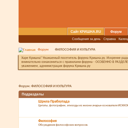
Сайт КРИШНА.RU
Форум
Сообщения за день
Справка
Кален
Форум
ФИЛОСОФИЯ И КУЛЬТУРА
Харе Кришна! Уважаемый посетитель форума Кришна.ру. Искренне рады 
внимательно ознакомиться с правилами форума - ОСОБЕННО В РАЗДЕЛЕ 
уважением, администрация форума Кришна.ру
Форум:
ФИЛОСОФИЯ И КУЛЬТУРА
Подразделы
Шрила Прабхупада
Цитаты, фотографии, эпизоды из жизни ачарьи-основателя ИСККО
Философия
Обсуждение философских вопросов.