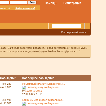
Помощь
Регистрация
Забыли пароль?
помнить?
Расширенный поиск
писать, Вам надо зарегистрироваться. Перед регистрацией рекомендуем
ишите на адрес техподдержки форума krishna-forum@yandex.ru С
/ Сообщений
Последнее сообщение
Тем: 230
Рекламный плакат с лекарством...
ий: 3,331
от
Пудов Андрей
17.09.2025,
11:15
Тем: 938
Какой смысл имеет буквальное...
й: 19,386