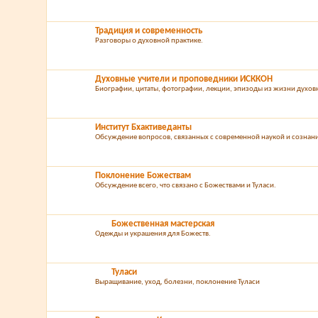
Традиция и современность
Разговоры о духовной практике.
Духовные учители и проповедники ИСККОН
Биографии, цитаты, фотографии, лекции, эпизоды из жизни духо
Институт Бхактиведанты
Обсуждение вопросов, связанных с современной наукой и созна
Поклонение Божествам
Обсуждение всего, что связано с Божествами и Туласи.
Божественная мастерская
Одежды и украшения для Божеств.
Туласи
Выращивание, уход, болезни, поклонение Туласи