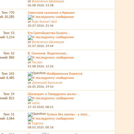
от
Валентин Шеховцов
06.08.2026,
13:28
Тем: 770
Советское сказание о Кришне
й: 20,285
от
Raja Kumari dasi
20.07.2026,
21:46
Тем: 53
Его Святейшество Бхакти...
ий: 5,214
от
Валентин Шеховцов
31.07.2026,
19:44
Тем: 52
В. Семенов. Ведическая...
ений: 860
от
Руслан
01.08.2026,
12:26
Тем: 241
Изображения Божеств
ий: 6,485
от
Дмитрий Васильев
06.05.2026,
19:56
Тем: 19
Шалаграм и Говардхана шилы:...
ений: 821
от
vasia
27.10.2020,
08:21
Тем: 51
Туласи без лампы - у кого...
ий: 3,064
от
Evgenui
08.01.2025,
00:16