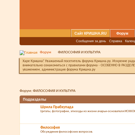
Сайт КРИШНА.RU
Форум
Сообщения за день
Справка
Кален
Форум
ФИЛОСОФИЯ И КУЛЬТУРА
Харе Кришна! Уважаемый посетитель форума Кришна.ру. Искренне рады 
внимательно ознакомиться с правилами форума - ОСОБЕННО В РАЗДЕЛЕ 
уважением, администрация форума Кришна.ру
Форум:
ФИЛОСОФИЯ И КУЛЬТУРА
Подразделы
Шрила Прабхупада
Цитаты, фотографии, эпизоды из жизни ачарьи-основателя ИСККО
Философия
Обсуждение философских вопросов.