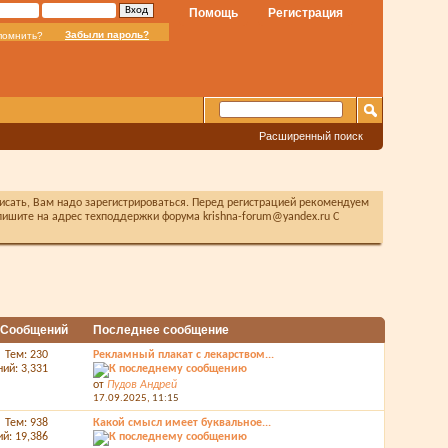
Помощь
Регистрация
Забыли пароль?
помнить?
Расширенный поиск
писать, Вам надо зарегистрироваться. Перед регистрацией рекомендуем
ишите на адрес техподдержки форума krishna-forum@yandex.ru С
/ Сообщений
Последнее сообщение
Тем: 230
Рекламный плакат с лекарством...
ий: 3,331
от
Пудов Андрей
17.09.2025,
11:15
Тем: 938
Какой смысл имеет буквальное...
й: 19,386