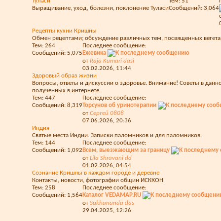
Туласи
Тем: 51
Выращивание, уход, болезни, поклонение Туласи
Сообщений: 3,064
Рецепты кухни Кришны
Обмен рецептами; обсуждение различных тем, посвященных вегетари
Тем: 264
Последнее сообщение:
Сообщений: 5,075
Ежевика
от
Raja Kumari dasi
03.02.2026,
11:44
Здоровый образ жизни
Вопросы, ответы и дискуссии о здоровье. Внимание! Советы в да
полученных в интернете.
Тем: 447
Последнее сообщение:
Сообщений: 8,319
Торсунов об уринотерапии
от
Сергей 0808
07.06.2026,
20:36
Индия
Святые места Индии. Записки паломников и для паломников.
Тем: 144
Последнее сообщение:
Сообщений: 1,092
Всем, выезжающим за границу
от
Lila Shravani dd
01.02.2026,
04:54
Сознание Кришны в каждом городе и деревне
Контакты, новости, фотографии общин ИСККОН
Тем: 258
Последнее сообщение:
Сообщений: 1,564
Каталог VEDAMAP.RU
от
Sukhananda das
29.04.2025,
12:26