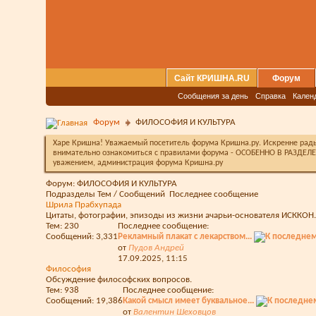
Сайт КРИШНА.RU
Форум
Сообщения за день
Справка
Кален
Форум
ФИЛОСОФИЯ И КУЛЬТУРА
Харе Кришна! Уважаемый посетитель форума Кришна.ру. Искренне рады 
внимательно ознакомиться с правилами форума - ОСОБЕННО В РАЗДЕЛЕ 
уважением, администрация форума Кришна.ру
Форум:
ФИЛОСОФИЯ И КУЛЬТУРА
Подразделы
Тем / Сообщений
Последнее сообщение
Шрила Прабхупада
Цитаты, фотографии, эпизоды из жизни ачарьи-основателя ИСККОН.
Тем: 230
Последнее сообщение:
Сообщений: 3,331
Рекламный плакат с лекарством...
от
Пудов Андрей
17.09.2025,
11:15
Философия
Обсуждение философских вопросов.
Тем: 938
Последнее сообщение:
Сообщений: 19,386
Какой смысл имеет буквальное...
от
Валентин Шеховцов