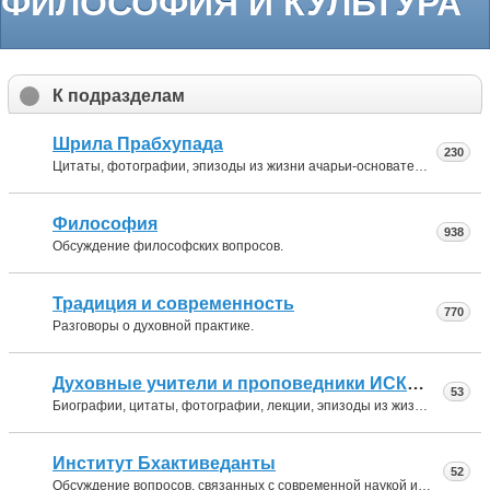
ФИЛОСОФИЯ И КУЛЬТУРА
К подразделам
Шрила Прабхупада
230
Цитаты, фотографии, эпизоды из жизни ачарьи-основателя ИСККОН.
Философия
938
Обсуждение философских вопросов.
Традиция и современность
770
Разговоры о духовной практике.
Духовные учители и проповедники ИСККОН
53
Биографии, цитаты, фотографии, лекции, эпизоды из жизни духовных учителей и ведущих проповедников ИСККОН.
Институт Бхактиведанты
52
Обсуждение вопросов, связанных с современной наукой и сознанием Кришны.