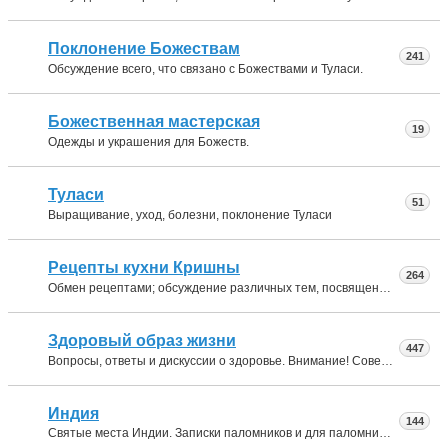
Поклонение Божествам
241
Обсуждение всего, что связано с Божествами и Туласи.
Божественная мастерская
19
Одежды и украшения для Божеств.
Туласи
51
Выращивание, уход, болезни, поклонение Туласи
Рецепты кухни Кришны
264
Обмен рецептами; обсуждение различных тем, посвященных вегетарианству и т.п.
Здоровый образ жизни
447
Вопросы, ответы и дискуссии о здоровье. Внимание! Советы в данном разделе не могут заменить профессиональной медицинской помощи. Будьте осторожны при использовании медицинских рекомендаций, полученных в интернете.
Индия
144
Святые места Индии. Записки паломников и для паломников.