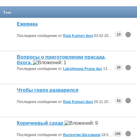
Тем
Ежевика
13
Последнее сообщение от
Raja Kumari dasi
03.02.2026
11:44
Вопросы о приготовлении прасада,
бхога.
20
Последнее сообщение от
Lakshmana Prana das
13.08.2025
15:04
Чтобы горох разварился
53
Последнее сообщение от
Raja Kumari dasi
20.11.2024
10:05
Коричневый сахар
105
Последнее сообщение от
Валентин Шеховцов
18.07.2024
15:19