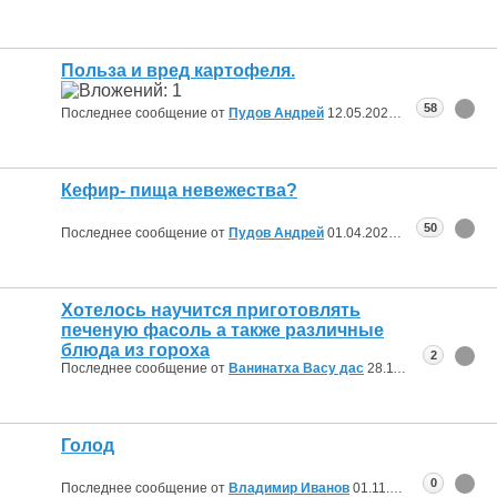
Польза и вред картофеля.
58
Последнее сообщение от
Пудов Андрей
12.05.2024
19:18
Кефир- пища невежества?
50
Последнее сообщение от
Пудов Андрей
01.04.2024
17:26
Хотелось научится приготовлять
печеную фасоль а также различные
блюда из гороха
2
Последнее сообщение от
Ванинатха Васу дас
28.11.2023
13:04
Голод
0
Последнее сообщение от
Владимир Иванов
01.11.2023
13:46