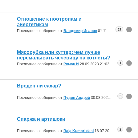
Отношение к ноотропам и
энергетикам
27
Последнее сообщение от
Владимир Иванов
01.11.2023
09:36
Мясорубка или куттер: чем лучше
перемалывать чечевицу на котлеты?
1
Последнее сообщение от
Роман И
28.09.2023
21:03
Вреден ли сахар?
3
Последнее сообщение от
Пудов Андрей
30.08.2023
20:52
Спаржа и артишоки
2
Последнее сообщение от
Raja Kumari dasi
16.07.2023
15:30