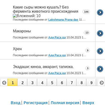
Какие сыры можно кушать? Без
фермента животного происхождения
144
Последнее сообщение от
Lakshmana Prana das
11.04.2023
10:55
Макароны
13
Последнее сообщение от
Ади Раса дд
10.04.2023
13:39
Хрен
9
Последнее сообщение от
Ади Раса дд
10.04.2023
13:26
Экадаши: киноа, амарант, тапиока.
3
Последнее сообщение от
Ади Раса дд
10.04.2023
13:22
1
2
3
4
5
6
7
8
9
10
11
12
13
14
Вход
Регистрация
Полная версия
Вверх