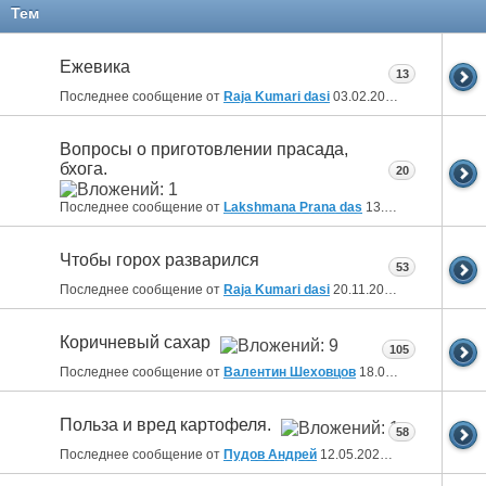
11
12
13
14
Тем
Ежевика
13
Последнее сообщение от
Raja Kumari dasi
03.02.2026
11:44
Вопросы о приготовлении прасада,
бхога.
20
Последнее сообщение от
Lakshmana Prana das
13.08.2025
15:04
Чтобы горох разварился
53
Последнее сообщение от
Raja Kumari dasi
20.11.2024
10:05
Коричневый сахар
105
Последнее сообщение от
Валентин Шеховцов
18.07.2024
15:19
Польза и вред картофеля.
58
Последнее сообщение от
Пудов Андрей
12.05.2024
19:18