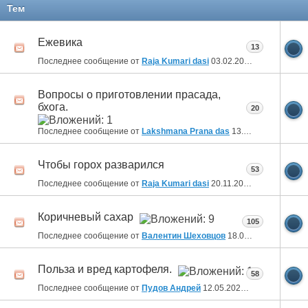
11
12
13
14
Тем
Ежевика
13
Последнее сообщение от
Raja Kumari dasi
03.02.2026
11:44
Вопросы о приготовлении прасада,
бхога.
20
Последнее сообщение от
Lakshmana Prana das
13.08.2025
15:04
Чтобы горох разварился
53
Последнее сообщение от
Raja Kumari dasi
20.11.2024
10:05
Коричневый сахар
105
Последнее сообщение от
Валентин Шеховцов
18.07.2024
15:19
Польза и вред картофеля.
58
Последнее сообщение от
Пудов Андрей
12.05.2024
19:18