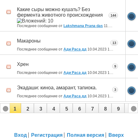
Какие сыры можно кушать? Без
фермента животного происхождения
144
Последнее сообщение от
Lakshmana Prana das
11.04.2023
10:55
Макароны
13
Последнее сообщение от
Ади Раса дд
10.04.2023
13:39
Хрен
9
Последнее сообщение от
Ади Раса дд
10.04.2023
13:26
Экадаши: киноа, амарант, тапиока.
3
Последнее сообщение от
Ади Раса дд
10.04.2023
13:22
1
2
3
4
5
6
7
8
9
10
11
12
13
14
Вход
Регистрация
Полная версия
Вверх