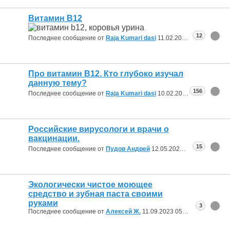
Витамин B12
12
Последнее сообщение от
Raja Kumari dasi
11.02.2025
10:43
Про витамин В12. Кто глубоко изучал
данную тему?
156
Последнее сообщение от
Raja Kumari dasi
10.02.2025
09:53
Российские вирусологи и врачи о
вакцинации.
15
Последнее сообщение от
Пудов Андрей
12.05.2024
18:27
Экологически чистое моющее
средство и зубная паста своими
руками
3
Последнее сообщение от
Алексей Ж.
11.09.2023
05:35