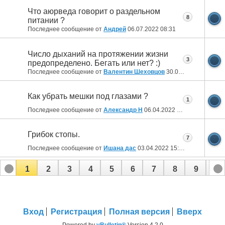
Что аюрведа говорит о раздельном
8
питании ?
Последнее сообщение от
Aндрей
06.07.2022
08:31
Число дыханий на протяжении жизни
3
предопределено. Бегать или нет? :)
Последнее сообщение от
Валентин Шеховцов
30.04.2022
10:01
Как убрать мешки под глазами ?
1
Последнее сообщение от
Александр Н
06.04.2022
19:09
Грибок стопы.
7
Последнее сообщение от
Ишана дас
03.04.2022
15:34
1
2
3
4
5
6
7
8
9
10
11
12
13
14
15
16
17
Вход
Регистрация
Полная версия
Вверх
Powered by
vBulletin®
Version 4.2.0