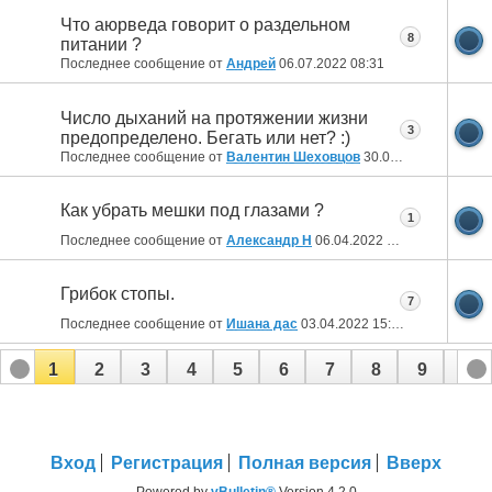
Что аюрведа говорит о раздельном
8
питании ?
Последнее сообщение от
Aндрей
06.07.2022
08:31
Число дыханий на протяжении жизни
3
предопределено. Бегать или нет? :)
Последнее сообщение от
Валентин Шеховцов
30.04.2022
10:01
Как убрать мешки под глазами ?
1
Последнее сообщение от
Александр Н
06.04.2022
19:09
Грибок стопы.
7
Последнее сообщение от
Ишана дас
03.04.2022
15:34
1
2
3
4
5
6
7
8
9
10
11
12
13
14
15
16
17
18
19
20
21
22
23
Вход
Регистрация
Полная версия
Вверх
Powered by
vBulletin®
Version 4.2.0