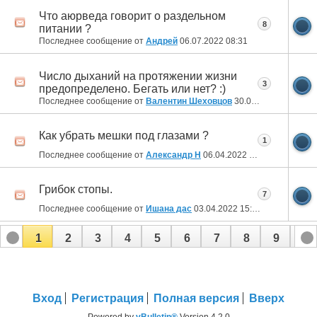
Что аюрведа говорит о раздельном
8
питании ?
Последнее сообщение от
Aндрей
06.07.2022
08:31
Число дыханий на протяжении жизни
3
предопределено. Бегать или нет? :)
Последнее сообщение от
Валентин Шеховцов
30.04.2022
10:01
Как убрать мешки под глазами ?
1
Последнее сообщение от
Александр Н
06.04.2022
19:09
Грибок стопы.
7
Последнее сообщение от
Ишана дас
03.04.2022
15:34
1
2
3
4
5
6
7
8
9
10
11
12
13
14
15
16
17
Вход
Регистрация
Полная версия
Вверх
Powered by
vBulletin®
Version 4.2.0