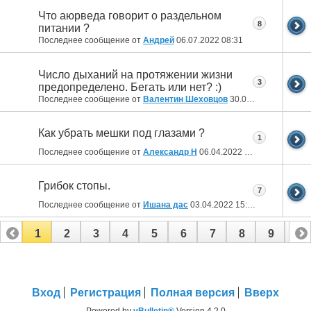
Что аюрведа говорит о раздельном
8
питании ?
Последнее сообщение от
Aндрей
06.07.2022
08:31
Число дыханий на протяжении жизни
3
предопределено. Бегать или нет? :)
Последнее сообщение от
Валентин Шеховцов
30.04.2022
10:01
Как убрать мешки под глазами ?
1
Последнее сообщение от
Александр Н
06.04.2022
19:09
Грибок стопы.
7
Последнее сообщение от
Ишана дас
03.04.2022
15:34
1
2
3
4
5
6
7
8
9
10
11
12
13
14
15
16
17
Вход
Регистрация
Полная версия
Вверх
Powered by
vBulletin®
Version 4.2.0